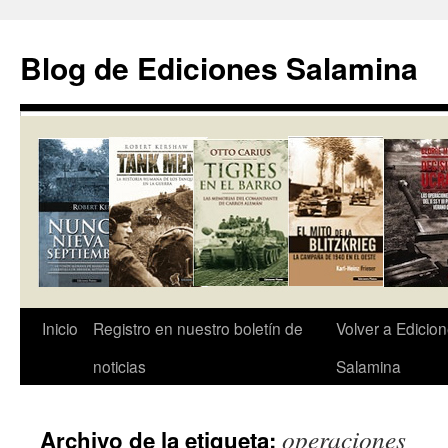
Saltar
al
Blog de Ediciones Salamina
contenido
Inicio
Registro en nuestro boletín de
Volver a Edicio
noticias
Salamina
operaciones
Archivo de la etiqueta: