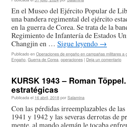
En el Museo del Ejército Popular de Li
una bandera regimental del ejército est
en la guerra de Corea. Se trata de la ban
Regimiento de Infantería de Estados Un
Changjin en …
Sigue leyendo
→
Publicado en
Operaciones de engaño en campañas militares a 
Engaño
,
Guerra de Corea
,
operaciones
|
Deja un comentario
KURSK 1943 – Roman Töppel. 
estratégicas
Publicada el
16 abril, 2018
por
Salamina
Con las pérdidas irreemplazables de la
1941 y 1942 y las severas derrotas de p
mente, al mando alemán le tocaba enfren