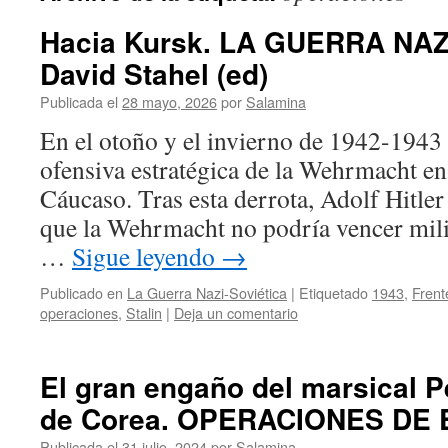
Hacia Kursk. LA GUERRA NAZ
David Stahel (ed)
Publicada el
28 mayo, 2026
por
Salamina
En el otoño y el invierno de 1942-1943 
ofensiva estratégica de la Wehrmacht en
Cáucaso. Tras esta derrota, Adolf Hitle
que la Wehrmacht no podría vencer mili
…
Sigue leyendo
→
Publicado en
La Guerra Nazi-Soviética
|
Etiquetado
1943
,
Frent
operaciones
,
Stalin
|
Deja un comentario
El gran engaño del marsical P
de Corea. OPERACIONES DE
Publicada el
31 julio, 2024
por
Salamina