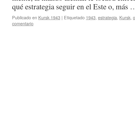
qué estrategia seguir en el Este o, más
Publicado en
Kursk 1943
|
Etiquetado
1943
,
estrategia
,
Kursk
,
comentario