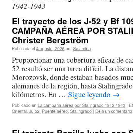
1942-1943
El trayecto de los J-52 y Bf 10
CAMPAÑA AÉREA POR STAL
Christer Bergström
Publicada el
4 agosto, 2026
por
Salamina
Proporcionar una cobertura eficaz de caz
52 resultó ser una tarea difícil. La dist
Morozovsk, donde estaban basados much
alemanes de la región, hasta Stalingrado
kilómetros. En …
Sigue leyendo
→
Publicado en
La campaña aérea por Stalingrado 1942-1943
|
Et
Oriental
,
Ju 52
,
Puente aéreo
,
Stalingrado
|
Deja un comentario
El teniente Bonilla lucha con S