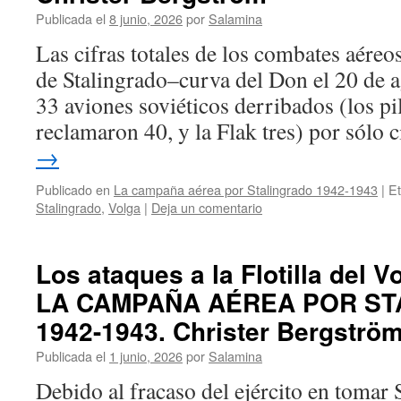
Publicada el
8 junio, 2026
por
Salamina
Las cifras totales de los combates aéreos
de Stalingrado–curva del Don el 20 de 
33 aviones soviéticos derribados (los p
reclamaron 40, y la Flak tres) por sólo
→
Publicado en
La campaña aérea por Stalingrado 1942-1943
|
Et
Stalingrado
,
Volga
|
Deja un comentario
Los ataques a la Flotilla del Vo
LA CAMPAÑA AÉREA POR ST
1942-1943. Christer Bergström
Publicada el
1 junio, 2026
por
Salamina
Debido al fracaso del ejército en tomar