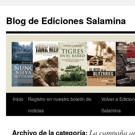
Saltar
al
Blog de Ediciones Salamina
contenido
Inicio
Registro en nuestro boletín de
Volver a Edicio
noticias
Salamina
La campaña aé
Archivo de la categoría: