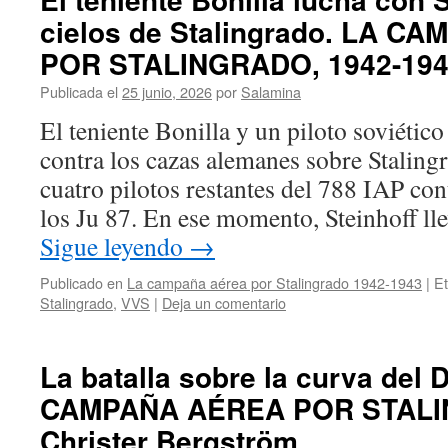
cielos de Stalingrado. LA 
POR STALINGRADO, 1942-19
Publicada el
25 junio, 2026
por
Salamina
El teniente Bonilla y un piloto soviétic
contra los cazas alemanes sobre Stalingr
cuatro pilotos restantes del 788 IAP co
los Ju 87. En ese momento, Steinhoff l
Sigue leyendo
→
Publicado en
La campaña aérea por Stalingrado 1942-1943
|
Et
Stalingrado
,
VVS
|
Deja un comentario
La batalla sobre la curva del 
CAMPAÑA AÉREA POR STAL
Christer Bergström