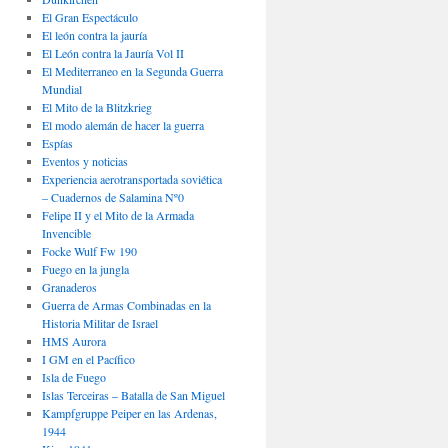
El Gran Espectáculo
El león contra la jauría
El León contra la Jauría Vol II
El Mediterraneo en la Segunda Guerra
Mundial
El Mito de la Blitzkrieg
El modo alemán de hacer la guerra
Espías
Eventos y noticias
Experiencia aerotransportada soviética
– Cuadernos de Salamina Nº0
Felipe II y el Mito de la Armada
Invencible
Focke Wulf Fw 190
Fuego en la jungla
Granaderos
Guerra de Armas Combinadas en la
Historia Militar de Israel
HMS Aurora
I GM en el Pacífico
Isla de Fuego
Islas Terceiras – Batalla de San Miguel
Kampfgruppe Peiper en las Ardenas,
1944