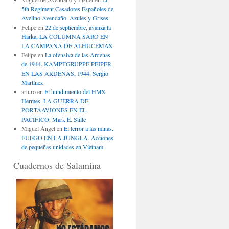
5th Regiment Casadores Españoles de
Avelino Avendaño. Azules y Grises.
Felipe
en
22 de septiembre, avanza la
Harka. LA COLUMNA SARO EN
LA CAMPAÑA DE ALHUCEMAS
Felipe
en
La ofensiva de las Ardenas
de 1944. KAMPFGRUPPE PEIPER
EN LAS ARDENAS, 1944. Sergio
Martínez
arturo
en
El hundimiento del HMS
Hermes. LA GUERRA DE
PORTAAVIONES EN EL
PACÍFICO. Mark E. Stille
Miguel Ángel
en
El terror a las minas.
FUEGO EN LA JUNGLA. Acciones
de pequeñas unidades en Vietnam
Cuadernos de Salamina