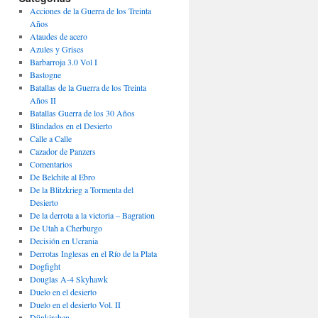
Acciones de la Guerra de los Treinta
Años
Ataudes de acero
Azules y Grises
Barbarroja 3.0 Vol I
Bastogne
Batallas de la Guerra de los Treinta
Años II
Batallas Guerra de los 30 Años
Blindados en el Desierto
Calle a Calle
Cazador de Panzers
Comentarios
De Belchite al Ebro
De la Blitzkrieg a Tormenta del
Desierto
De la derrota a la victoria – Bagration
De Utah a Cherburgo
Decisión en Ucrania
Derrotas Inglesas en el Río de la Plata
Dogfight
Douglas A-4 Skyhawk
Duelo en el desierto
Duelo en el desierto Vol. II
Dünkirchen