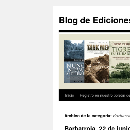
Saltar
al
Blog de Edicione
contenido
Inicio
Registro en nuestro boletín de
Barbarroj
Archivo de la categoría:
Barbarroja, 22 de juni