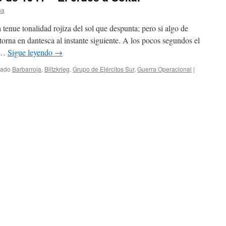
na
 tenue tonalidad rojiza del sol que despunta; pero si algo de
 torna en dantesca al instante siguiente. A los pocos segundos el
s …
Sigue leyendo
→
tado
Barbarroja
,
Blitzkrieg
,
Grupo de Ejércitos Sur
,
Guerra Operacional
|