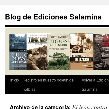
Saltar
al
Blog de Ediciones Salamina
contenido
Inicio
Registro en nuestro boletín de
Volver a Edicio
noticias
Salamina
El león contra 
Archivo de la categoría: