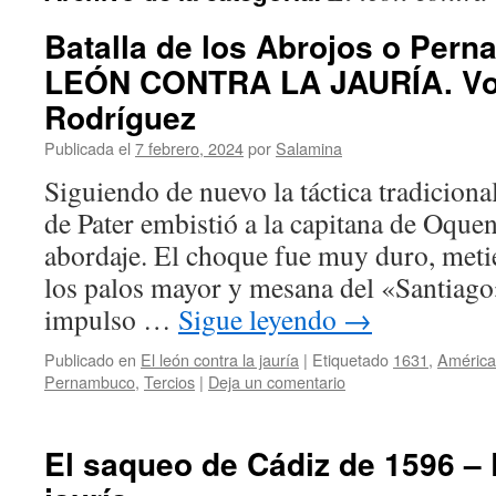
Batalla de los Abrojos o Pern
LEÓN CONTRA LA JAURÍA. Vol.
Rodríguez
Publicada el
7 febrero, 2024
por
Salamina
Siguiendo de nuevo la táctica tradicional
de Pater embistió a la capitana de Oque
abordaje. El choque fue muy duro, meti
los palos mayor y mesana del «Santiago
impulso …
Sigue leyendo
→
Publicado en
El león contra la jauría
|
Etiquetado
1631
,
América
Pernambuco
,
Tercios
|
Deja un comentario
El saqueo de Cádiz de 1596 – E