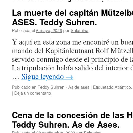
La muerte del capitán Mützel
ASES. Teddy Suhren.
Publicada el
6 mayo, 2026
por
Salamina
Y aquí en esta zona me encontré un buen
mando del Kapitänleutnant Rolf Mützel
servido conmigo desde el principio de 
La tripulación había salido del interior 
…
Sigue leyendo
→
Publicado en
Teddy Suhren - As de ases
|
Etiquetado
Atlántico
|
Deja un comentario
Cena de la concesión de las H
Teddy Suhren. As de Ases.
Publicada el
28 septiembre, 2023
por
Salamina