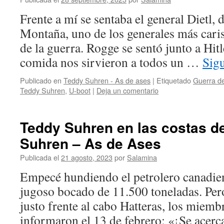
Frente a mí se sentaba el general Dietl, 
Montaña, uno de los generales más cari
de la guerra. Rogge se sentó junto a Hitle
comida nos sirvieron a todos un …
Sig
Publicado en
Teddy Suhren - As de ases
|
Etiquetado
Guerra de
Teddy Suhren
,
U-boot
|
Deja un comentario
Teddy Suhren en las costas de
Suhren – As de Ases
Publicada el
21 agosto, 2023
por
Salamina
Empecé hundiendo el petrolero canadien
jugoso bocado de 11.500 toneladas. Per
justo frente al cabo Hatteras, los miemb
informaron el 13 de febrero: «¡Se acer