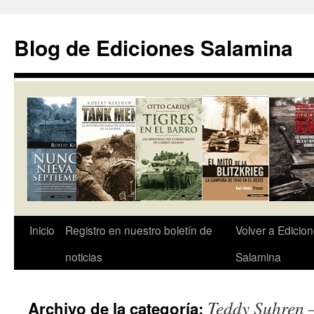
Saltar
al
Blog de Ediciones Salamina
contenido
Inicio
Registro en nuestro boletín de
Volver a Edicio
noticias
Salamina
Teddy Suhren –
Archivo de la categoría: