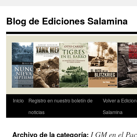
Saltar
al
Blog de Ediciones Salamina
contenido
Inicio
Registro en nuestro boletín de
Volver a Edicio
noticias
Salamina
I GM en el Pac
Archivo de la categoría: