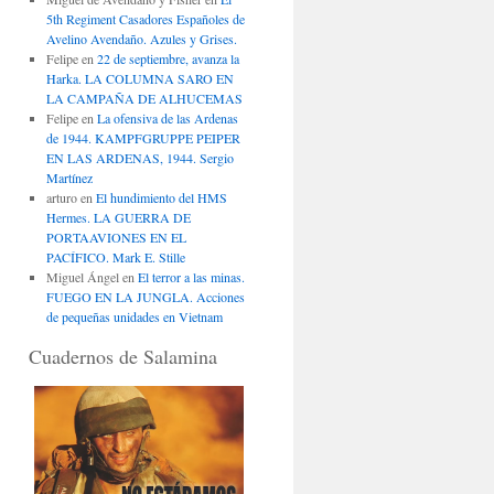
5th Regiment Casadores Españoles de
Avelino Avendaño. Azules y Grises.
Felipe
en
22 de septiembre, avanza la
Harka. LA COLUMNA SARO EN
LA CAMPAÑA DE ALHUCEMAS
Felipe
en
La ofensiva de las Ardenas
de 1944. KAMPFGRUPPE PEIPER
EN LAS ARDENAS, 1944. Sergio
Martínez
arturo
en
El hundimiento del HMS
Hermes. LA GUERRA DE
PORTAAVIONES EN EL
PACÍFICO. Mark E. Stille
Miguel Ángel
en
El terror a las minas.
FUEGO EN LA JUNGLA. Acciones
de pequeñas unidades en Vietnam
Cuadernos de Salamina