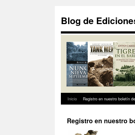
Saltar
al
Blog de Edicione
contenido
Inicio
Registro en nuestro boletín de
Registro en nuestro bo