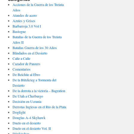
Acciones de la Guerra de los Treinta
Años
Ataudes de acero
Azules y Grises
Barbarroja 3.0 Vol I
Bastogne
Batallas de la Guerra de los Treinta
Años II
Batallas Guerra de los 30 Años
Blindados en el Desierto
Calle a Calle
Cazador de Panzers
Comentarios
De Belchite al Ebro
De la Blitzkrieg a Tormenta del
Desierto
De la derrota a la victoria – Bagration
De Utah a Cherburgo
Decisión en Ucrania
Derrotas Inglesas en el Río de la Plata
Dogfight
Douglas A-4 Skyhawk
Duelo en el desierto
Duelo en el desierto Vol. II
Dünkirchen