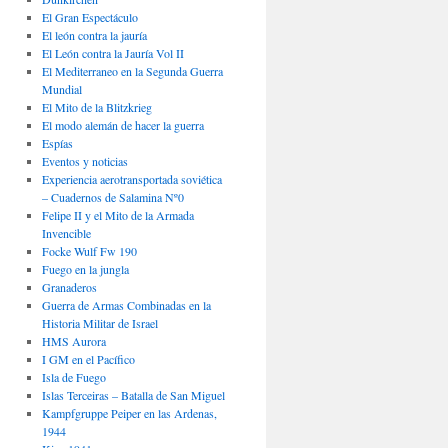
El Gran Espectáculo
El león contra la jauría
El León contra la Jauría Vol II
El Mediterraneo en la Segunda Guerra
Mundial
El Mito de la Blitzkrieg
El modo alemán de hacer la guerra
Espías
Eventos y noticias
Experiencia aerotransportada soviética
– Cuadernos de Salamina Nº0
Felipe II y el Mito de la Armada
Invencible
Focke Wulf Fw 190
Fuego en la jungla
Granaderos
Guerra de Armas Combinadas en la
Historia Militar de Israel
HMS Aurora
I GM en el Pacífico
Isla de Fuego
Islas Terceiras – Batalla de San Miguel
Kampfgruppe Peiper en las Ardenas,
1944