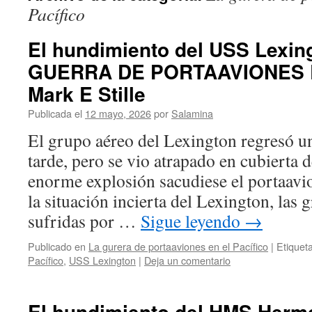
Pacífico
El hundimiento del USS Lexin
GUERRA DE PORTAAVIONES E
Mark E Stille
Publicada el
12 mayo, 2026
por
Salamina
El grupo aéreo del Lexington regresó 
tarde, pero se vio atrapado en cubierta 
enorme explosión sacudiese el portaavio
la situación incierta del Lexington, las 
sufridas por …
Sigue leyendo
→
Publicado en
La gurera de portaaviones en el Pacífico
|
Etiquet
Pacífico
,
USS Lexington
|
Deja un comentario
El hundimiento del HMS Her