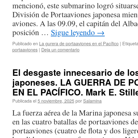
mencionó, este submarino logró situarse
División de Portaaviones japonesa mient
aviones. A las 09.09, el capitán del Alb
posición …
Sigue leyendo
→
Publicado en
La gurera de portaaviones en el Pacífico
|
Etiquet
portaaviones
|
Deja un comentario
El desgaste innecesario de lo
japoneses. LA GUERRA DE 
EN EL PACÍFICO. Mark E. Still
Publicada el
5 noviembre, 2025
por
Salamina
La fuerza aérea de la Marina japonesa su
en las cuatro batallas de portaaviones d
portaaviones (cuatro de flota y dos liger