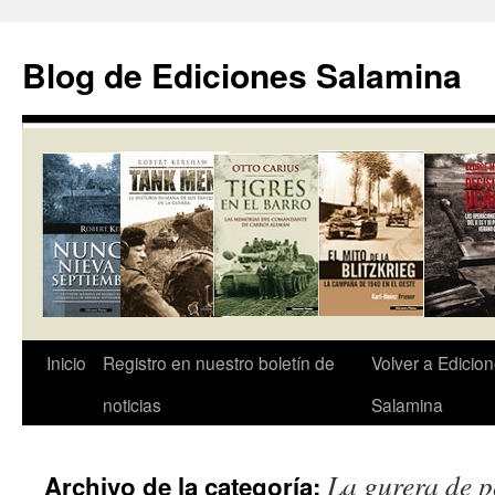
Saltar
al
Blog de Ediciones Salamina
contenido
Inicio
Registro en nuestro boletín de
Volver a Edicio
noticias
Salamina
La gurera de p
Archivo de la categoría: