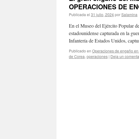
OPERACIONES DE E
Publicada el
31 julio, 2024
por
Salamina
En el Museo del Ejército Popular de
estadounidense capturada en la guer
Infantería de Estados Unidos, cap
Publicado en
Operaciones de engaño en 
de Corea
,
operaciones
|
Deja un comenta