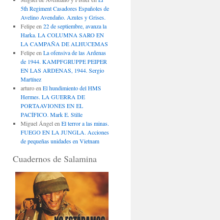
5th Regiment Casadores Españoles de
Avelino Avendaño. Azules y Grises.
Felipe
en
22 de septiembre, avanza la
Harka. LA COLUMNA SARO EN
LA CAMPAÑA DE ALHUCEMAS
Felipe
en
La ofensiva de las Ardenas
de 1944. KAMPFGRUPPE PEIPER
EN LAS ARDENAS, 1944. Sergio
Martínez
arturo
en
El hundimiento del HMS
Hermes. LA GUERRA DE
PORTAAVIONES EN EL
PACÍFICO. Mark E. Stille
Miguel Ángel
en
El terror a las minas.
FUEGO EN LA JUNGLA. Acciones
de pequeñas unidades en Vietnam
Cuadernos de Salamina