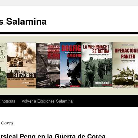
s Salamina
 noticias
Volver a Ediciones Salamina
 Corea
rsical Peng en la Guerra de Corea.