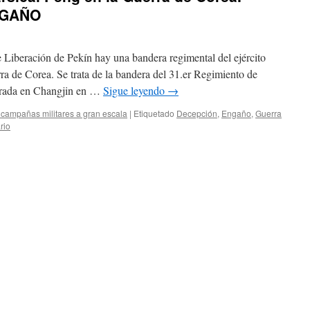
NGAÑO
 Liberación de Pekín hay una bandera regimental del ejército
ra de Corea. Se trata de la bandera del 31.er Regimiento de
turada en Changjin en …
Sigue leyendo
→
campañas militares a gran escala
|
Etiquetado
Decepción
,
Engaño
,
Guerra
rio