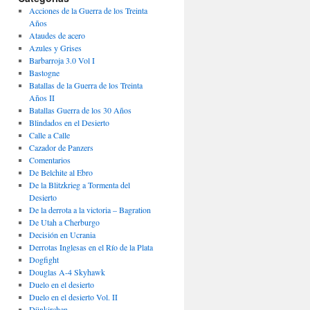
Acciones de la Guerra de los Treinta
Años
Ataudes de acero
Azules y Grises
Barbarroja 3.0 Vol I
Bastogne
Batallas de la Guerra de los Treinta
Años II
Batallas Guerra de los 30 Años
Blindados en el Desierto
Calle a Calle
Cazador de Panzers
Comentarios
De Belchite al Ebro
De la Blitzkrieg a Tormenta del
Desierto
De la derrota a la victoria – Bagration
De Utah a Cherburgo
Decisión en Ucrania
Derrotas Inglesas en el Río de la Plata
Dogfight
Douglas A-4 Skyhawk
Duelo en el desierto
Duelo en el desierto Vol. II
Dünkirchen