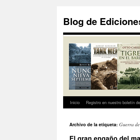
Saltar
al
Blog de Edicione
contenido
Inicio
Registro en nuestro boletín de
Guerra de
Archivo de la etiqueta:
El gran engaño del ma