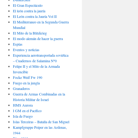
El Gran Espectáculo
El león contra la jauría
El León contra la Jauría Vol II
El Mediterraneo en la Segunda Guerra
Mundial
El Mito de la Blitzkrieg
El modo alemán de hacer la guerra
Espías
Eventos y noticias
Experiencia aerotransportada soviética
– Cuadernos de Salamina Nº0
Felipe II y el Mito de la Armada
Invencible
Focke Wulf Fw 190
Fuego en la jungla
Granaderos
Guerra de Armas Combinadas en la
Historia Militar de Israel
HMS Aurora
I GM en el Pacífico
Isla de Fuego
Islas Terceiras – Batalla de San Miguel
Kampfgruppe Peiper en las Ardenas,
1944