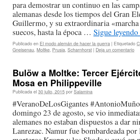
para demostrar un continuo en las camp
alemanas desde los tiempos del Gran El
Guillermo, y su extraordinaria «marcha 
suecos, hasta la época …
Sigue leyendo
Publicado en
El modo alemán de hacer la guerra
|
Etiquetado
C
Gneisenau
,
Moltke
,
Prusia
,
Scharnhorst
|
Deja un comentario
Bulöw a Moltke: Tercer Ejércit
Mosa en Philippeville
Publicada el
30 julio, 2015
por
Salamina
#VeranoDeLosGigantes #AntonioMuñoz
domingo 23 de agosto, se vio inmediata
alemanes no estaban dispuestos a dar ni
Lanrezac. Namur fue bombardeada por
morteros Krupp y los Skoda y cayó en