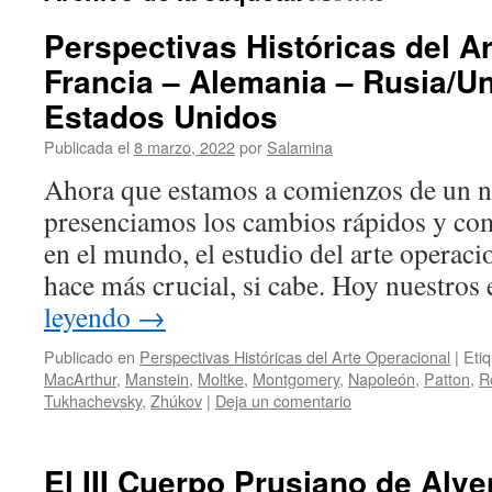
Perspectivas Históricas del A
Francia – Alemania – Rusia/Un
Estados Unidos
Publicada el
8 marzo, 2022
por
Salamina
Ahora que estamos a comienzos de un n
presenciamos los cambios rápidos y co
en el mundo, el estudio del arte operacio
hace más crucial, si cabe. Hoy nuestros
leyendo
→
Publicado en
Perspectivas Históricas del Arte Operacional
|
Eti
MacArthur
,
Manstein
,
Moltke
,
Montgomery
,
Napoleón
,
Patton
,
R
Tukhachevsky
,
Zhúkov
|
Deja un comentario
El III Cuerpo Prusiano de Alv