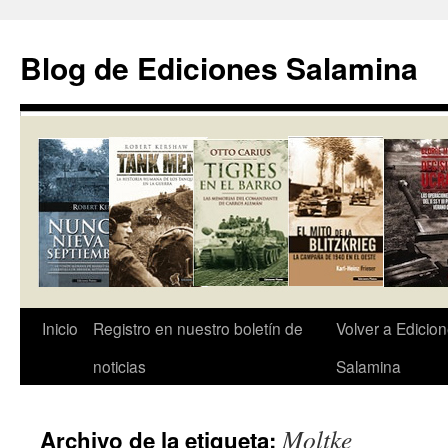
Saltar
al
Blog de Ediciones Salamina
contenido
Inicio
Registro en nuestro boletín de
Volver a Edicio
noticias
Salamina
Moltke
Archivo de la etiqueta: