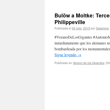
Bulöw a Moltke: Terce
Philippeville
Publicada el
30 julio, 2015
por
Salamina
#VeranoDeLosGigantes #AntonioMu
inmediatamente que los alemanes no
bombardeada por los monumentales
Sigue leyendo
→
Publicado en
Verano de los Gigantes
|
Et