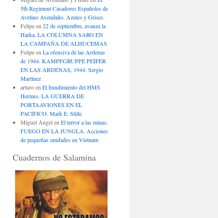
5th Regiment Casadores Españoles de
Avelino Avendaño. Azules y Grises.
Felipe
en
22 de septiembre, avanza la
Harka. LA COLUMNA SARO EN
LA CAMPAÑA DE ALHUCEMAS
Felipe
en
La ofensiva de las Ardenas
de 1944. KAMPFGRUPPE PEIPER
EN LAS ARDENAS, 1944. Sergio
Martínez
arturo
en
El hundimiento del HMS
Hermes. LA GUERRA DE
PORTAAVIONES EN EL
PACÍFICO. Mark E. Stille
Miguel Ángel
en
El terror a las minas.
FUEGO EN LA JUNGLA. Acciones
de pequeñas unidades en Vietnam
Cuadernos de Salamina