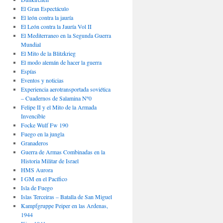
El Gran Espectáculo
El león contra la jauría
El León contra la Jauría Vol II
El Mediterraneo en la Segunda Guerra
Mundial
El Mito de la Blitzkrieg
El modo alemán de hacer la guerra
Espías
Eventos y noticias
Experiencia aerotransportada soviética
– Cuadernos de Salamina Nº0
Felipe II y el Mito de la Armada
Invencible
Focke Wulf Fw 190
Fuego en la jungla
Granaderos
Guerra de Armas Combinadas en la
Historia Militar de Israel
HMS Aurora
I GM en el Pacífico
Isla de Fuego
Islas Terceiras – Batalla de San Miguel
Kampfgruppe Peiper en las Ardenas,
1944