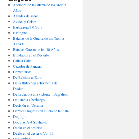
Acciones de la Guerra de los Treinta
Años
Ataudes de acero
Azules y Grises
Barbarroja 3.0 Vol I
Bastogne
Batallas de la Guerra de los Treinta
Años II
Batallas Guerra de los 30 Años
Blindados en el Desierto
Calle a Calle
Cazador de Panzers
Comentarios
De Belchite al Ebro
De la Blitzkrieg a Tormenta del
Desierto
De la derrota a la victoria – Bagration
De Utah a Cherburgo
Decisión en Ucrania
Derrotas Inglesas en el Río de la Plata
Dogfight
Douglas A-4 Skyhawk
Duelo en el desierto
Duelo en el desierto Vol. II
Dünkirchen