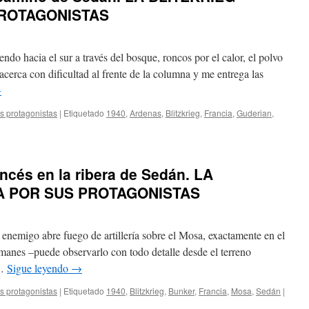
ROTAGONISTAS
do hacia el sur a través del bosque, roncos por el calor, el polvo
cerca con dificultad al frente de la columna y me entrega las
→
us protagonistas
|
Etiquetado
1940
,
Ardenas
,
Blitzkrieg
,
Francia
,
Guderian
,
ancés en la ribera de Sedán. LA
A POR SUS PROTAGONISTAS
 enemigo abre fuego de artillería sobre el Mosa, exactamente en el
manes –puede observarlo con todo detalle desde el terreno
 …
Sigue leyendo
→
us protagonistas
|
Etiquetado
1940
,
Blitzkrieg
,
Bunker
,
Francia
,
Mosa
,
Sedán
|