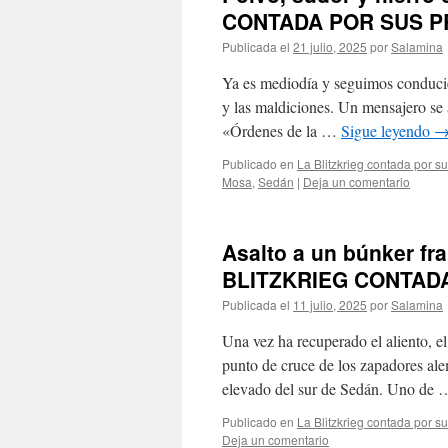
CONTADA POR SUS P
Publicada el
21 julio, 2025
por
Salamina
Ya es mediodía y seguimos conducien
y las maldiciones. Un mensajero se a
«Órdenes de la …
Sigue leyendo
Publicado en
La Blitzkrieg contada por s
Mosa
,
Sedán
|
Deja un comentario
Asalto a un búnker fr
BLITZKRIEG CONTAD
Publicada el
11 julio, 2025
por
Salamina
Una vez ha recuperado el aliento, el
punto de cruce de los zapadores ale
elevado del sur de Sedán. Uno de
Publicado en
La Blitzkrieg contada por s
Deja un comentario