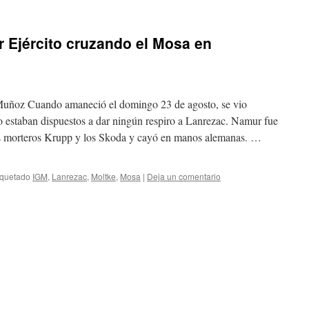
r Ejército cruzando el Mosa en
ñoz Cuando amaneció el domingo 23 de agosto, se vio
 estaban dispuestos a dar ningún respiro a Lanrezac. Namur fue
 morteros Krupp y los Skoda y cayó en manos alemanas. …
iquetado
IGM
,
Lanrezac
,
Moltke
,
Mosa
|
Deja un comentario