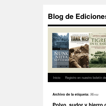
Saltar
al
Blog de Edicione
contenido
Inicio
Registro en nuestro boletín de
Mosa
Archivo de la etiqueta:
Polvo, sudor y hierr