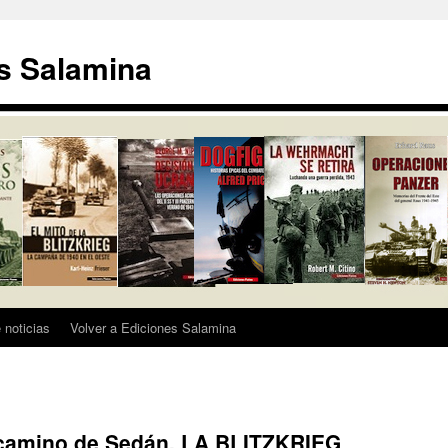
s Salamina
 noticias
Volver a Ediciones Salamina
o camino de Sedán. LA BLITZKRIEG