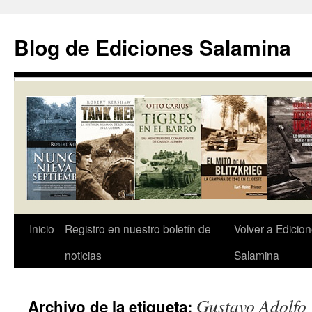
Saltar
al
Blog de Ediciones Salamina
contenido
Inicio
Registro en nuestro boletín de
Volver a Edicio
noticias
Salamina
Gustavo Adolfo
Archivo de la etiqueta: