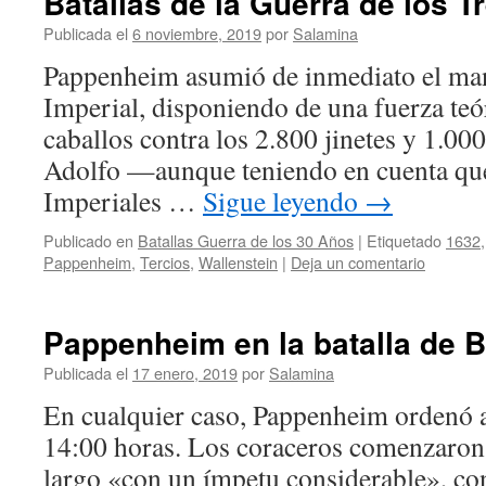
Batallas de la Guerra de los T
Publicada el
6 noviembre, 2019
por
Salamina
Pappenheim asumió de inmediato el man
Imperial, disponiendo de una fuerza teó
caballos contra los 2.800 jinetes y 1.00
Adolfo —aunque teniendo en cuenta que
Imperiales …
Sigue leyendo
→
Publicado en
Batallas Guerra de los 30 Años
|
Etiquetado
1632
Pappenheim
,
Tercios
,
Wallenstein
|
Deja un comentario
Pappenheim en la batalla de Br
Publicada el
17 enero, 2019
por
Salamina
En cualquier caso, Pappenheim ordenó av
14:00 horas. Los coraceros comenzaron 
largo «con un ímpetu considerable», con