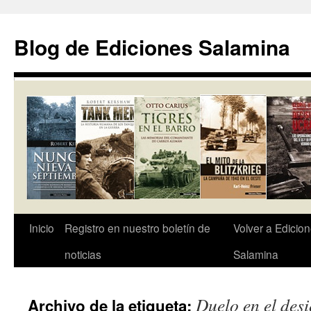
Saltar
al
Blog de Ediciones Salamina
contenido
Inicio
Registro en nuestro boletín de
Volver a Edicio
noticias
Salamina
Duelo en el desi
Archivo de la etiqueta: