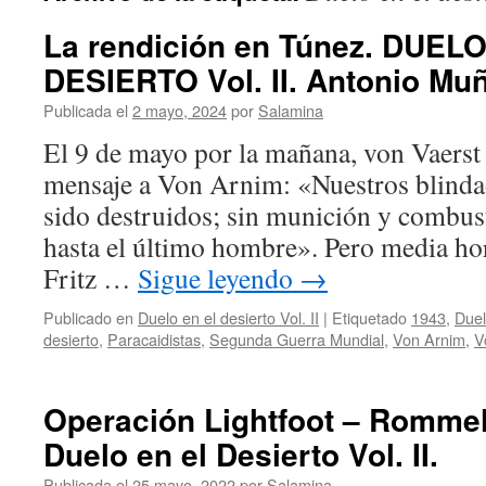
La rendición en Túnez. DUEL
DESIERTO Vol. II. Antonio Mu
Publicada el
2 mayo, 2024
por
Salamina
El 9 de mayo por la mañana, von Vaerst 
mensaje a Von Arnim: «Nuestros blindad
sido destruidos; sin munición y combus
hasta el último hombre». Pero media hor
Fritz …
Sigue leyendo
→
Publicado en
Duelo en el desierto Vol. II
|
Etiquetado
1943
,
Duel
desierto
,
Paracaidistas
,
Segunda Guerra Mundial
,
Von Arnim
,
V
Operación Lightfoot – Rommel 
Duelo en el Desierto Vol. II.
Publicada el
25 mayo, 2022
por
Salamina