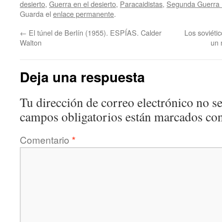
desierto
,
Guerra en el desierto
,
Paracaidistas
,
Segunda Guerra 
Guarda el
enlace permanente
.
←
El túnel de Berlín (1955). ESPÍAS. Calder
Los soviétic
Walton
un 
Deja una respuesta
Tu dirección de correo electrónico no se
campos obligatorios están marcados co
Comentario
*