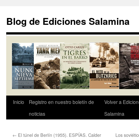
Saltar
al
Blog de Ediciones Salamina
contenido
Inicio
Registro en nuestro boletín de
Volver a Edicio
noticias
Salamina
←
El túnel de Berlín (1955). ESPÍAS. Calder
Los soviétic