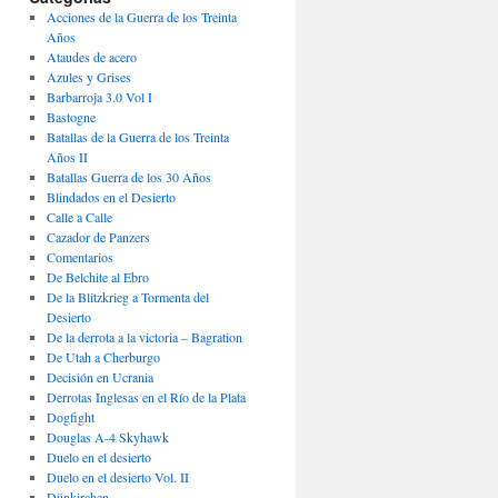
Acciones de la Guerra de los Treinta
Años
Ataudes de acero
Azules y Grises
Barbarroja 3.0 Vol I
Bastogne
Batallas de la Guerra de los Treinta
Años II
Batallas Guerra de los 30 Años
Blindados en el Desierto
Calle a Calle
Cazador de Panzers
Comentarios
De Belchite al Ebro
De la Blitzkrieg a Tormenta del
Desierto
De la derrota a la victoria – Bagration
De Utah a Cherburgo
Decisión en Ucrania
Derrotas Inglesas en el Río de la Plata
Dogfight
Douglas A-4 Skyhawk
Duelo en el desierto
Duelo en el desierto Vol. II
Dünkirchen