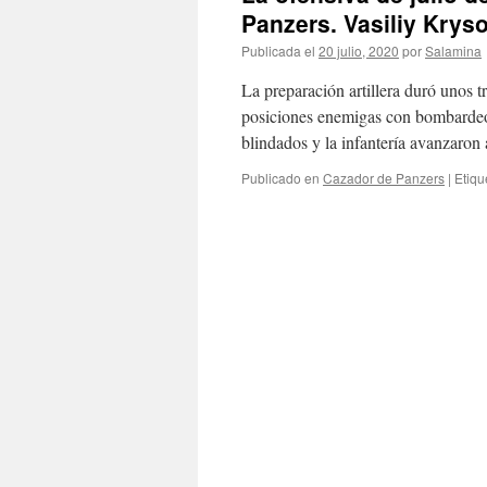
Panzers. Vasiliy Krys
Publicada el
20 julio, 2020
por
Salamina
La preparación artillera duró unos t
posiciones enemigas con bombardeos 
blindados y la infantería avanzaro
Publicado en
Cazador de Panzers
|
Etiqu