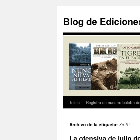
Saltar
al
Blog de Edicione
contenido
Inicio
Registro en nuestro boletín de
Su-85
Archivo de la etiqueta:
La ofensiva de julio d