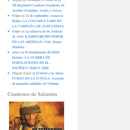
5th Regiment Casadores Españoles de
Avelino Avendaño. Azules y Grises.
Felipe
en
22 de septiembre, avanza la
Harka. LA COLUMNA SARO EN
LA CAMPAÑA DE ALHUCEMAS
Felipe
en
La ofensiva de las Ardenas
de 1944. KAMPFGRUPPE PEIPER
EN LAS ARDENAS, 1944. Sergio
Martínez
arturo
en
El hundimiento del HMS
Hermes. LA GUERRA DE
PORTAAVIONES EN EL
PACÍFICO. Mark E. Stille
Miguel Ángel
en
El terror a las minas.
FUEGO EN LA JUNGLA. Acciones
de pequeñas unidades en Vietnam
Cuadernos de Salamina