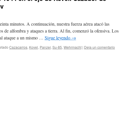
ov
reinta minutos. A continuación, nuestra fuerza aérea atacó las
de alfombra y ataques a tierra. Al fin, comenzó la ofensiva. Los
n al ataque a un mismo …
Sigue leyendo
→
etado
Cazacarros
,
Kovel
,
Panzer
,
Su-85
,
Wehrmacht
|
Deja un comentario