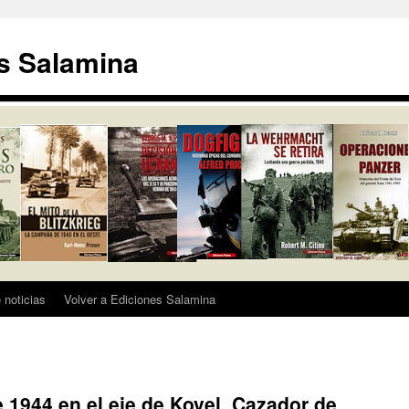
s Salamina
 noticias
Volver a Ediciones Salamina
e 1944 en el eje de Kovel. Cazador de