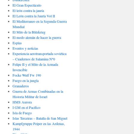
El Gran Espectáculo
El león contra la jauría
El León contra la Jauría Vol II
El Mediterraneo en la Segunda Guerra
Mundial
El Mito de la Blitzkrieg
El modo alemán de hacer la guerra
Espías
Eventos y noticias
Experiencia aerotransportada soviética
– Cuadernos de Salamina Nº0
Felipe II y el Mito de la Armada
Invencible
Focke Wulf Fw 190
Fuego en la jungla
Granaderos
Guerra de Armas Combinadas en la
Historia Militar de Israel
HMS Aurora
I GM en el Pacífico
Isla de Fuego
Islas Terceiras – Batalla de San Miguel
Kampfgruppe Peiper en las Ardenas,
1944