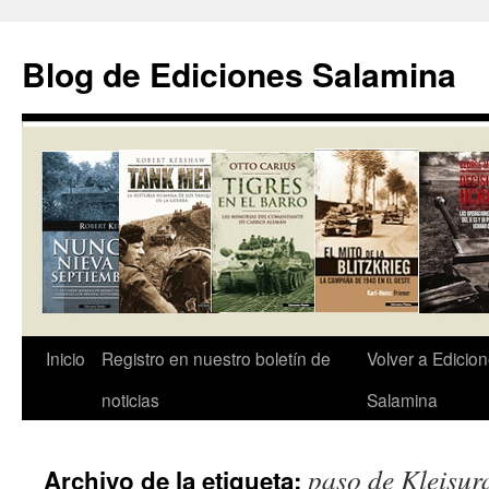
Saltar
al
Blog de Ediciones Salamina
contenido
Inicio
Registro en nuestro boletín de
Volver a Edicio
noticias
Salamina
paso de Kleisur
Archivo de la etiqueta: