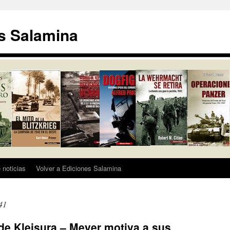
s Salamina
 noticias
Volver a Ediciones Salamina
41
 de Kleisura – Meyer motiva a sus