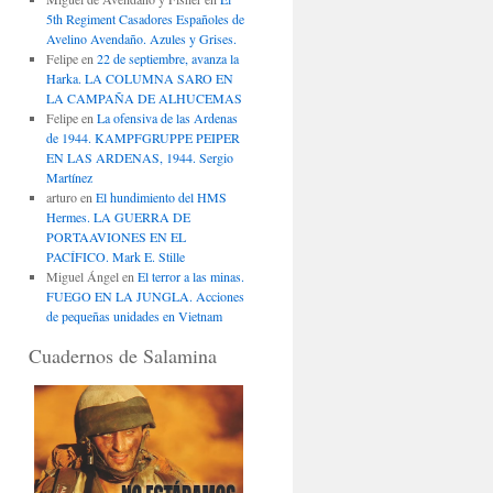
5th Regiment Casadores Españoles de
Avelino Avendaño. Azules y Grises.
Felipe
en
22 de septiembre, avanza la
Harka. LA COLUMNA SARO EN
LA CAMPAÑA DE ALHUCEMAS
Felipe
en
La ofensiva de las Ardenas
de 1944. KAMPFGRUPPE PEIPER
EN LAS ARDENAS, 1944. Sergio
Martínez
arturo
en
El hundimiento del HMS
Hermes. LA GUERRA DE
PORTAAVIONES EN EL
PACÍFICO. Mark E. Stille
Miguel Ángel
en
El terror a las minas.
FUEGO EN LA JUNGLA. Acciones
de pequeñas unidades en Vietnam
Cuadernos de Salamina