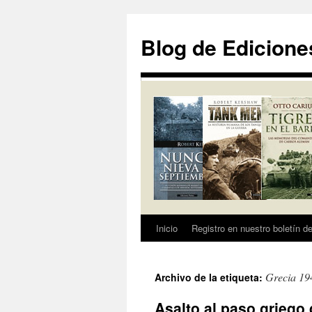
Saltar
al
Blog de Edicione
contenido
Inicio
Registro en nuestro boletín de
Grecia 19
Archivo de la etiqueta:
Asalto al paso griego