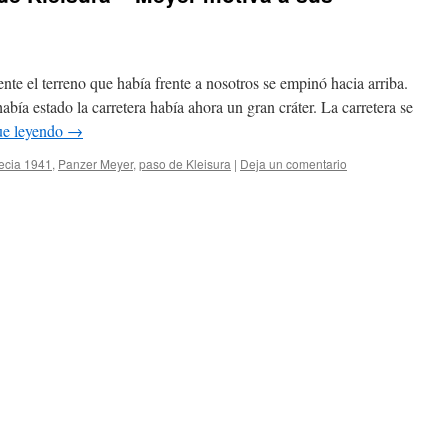
te el terreno que había frente a nosotros se empinó hacia arriba.
bía estado la carretera había ahora un gran cráter. La carretera se
ue leyendo
→
ecia 1941
,
Panzer Meyer
,
paso de Kleisura
|
Deja un comentario