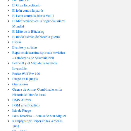
El Gran Espectáculo
El león contra la jauría
El León contra la Jauría Vol II
El Mediterraneo en la Segunda Guerra
Mundial
El Mito de la Blitzkrieg
El modo alemán de hacer la guerra
Espías
Eventos y noticias
Experiencia aerotransportada soviética
– Cuadernos de Salamina Nº0
Felipe II y el Mito de la Armada
Invencible
Focke Wulf Fw 190
Fuego en la jungla
Granaderos
Guerra de Armas Combinadas en la
Historia Militar de Israel
HMS Aurora
I GM en el Pacífico
Isla de Fuego
Islas Terceiras – Batalla de San Miguel
Kampfgruppe Peiper en las Ardenas,
1944