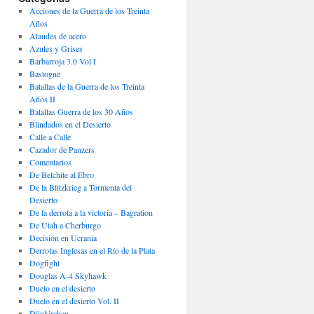
Acciones de la Guerra de los Treinta
Años
Ataudes de acero
Azules y Grises
Barbarroja 3.0 Vol I
Bastogne
Batallas de la Guerra de los Treinta
Años II
Batallas Guerra de los 30 Años
Blindados en el Desierto
Calle a Calle
Cazador de Panzers
Comentarios
De Belchite al Ebro
De la Blitzkrieg a Tormenta del
Desierto
De la derrota a la victoria – Bagration
De Utah a Cherburgo
Decisión en Ucrania
Derrotas Inglesas en el Río de la Plata
Dogfight
Douglas A-4 Skyhawk
Duelo en el desierto
Duelo en el desierto Vol. II
Dünkirchen