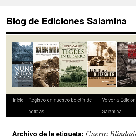
Saltar
al
Blog de Ediciones Salamina
contenido
Inicio
Registro en nuestro boletín de
Volver a Edicio
noticias
Salamina
Guerra Blindad
Archivo de la etiqueta: