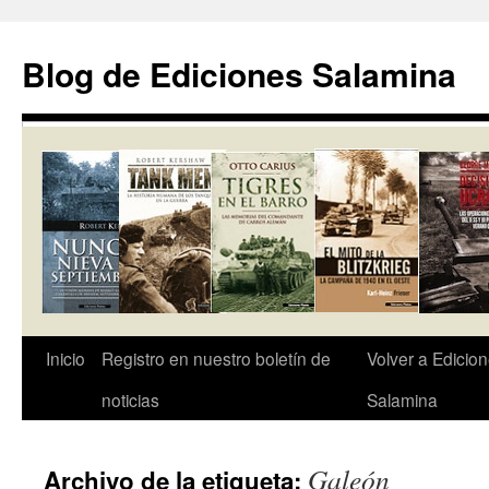
Saltar
al
Blog de Ediciones Salamina
contenido
Inicio
Registro en nuestro boletín de
Volver a Edicio
noticias
Salamina
Galeón
Archivo de la etiqueta: