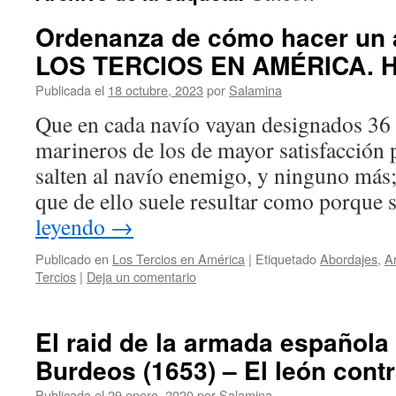
Ordenanza de cómo hacer un a
LOS TERCIOS EN AMÉRICA. H
Publicada el
18 octubre, 2023
por
Salamina
Que en cada navío vayan designados 36
marineros de los de mayor satisfacción 
salten al navío enemigo, y ninguno más;
que de ello suele resultar como porque 
leyendo
→
Publicado en
Los Tercios en América
|
Etiquetado
Abordajes
,
A
Tercios
|
Deja un comentario
El raid de la armada española 
Burdeos (1653) – El león contra 
Publicada el
29 enero, 2020
por
Salamina