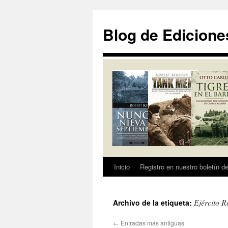
Saltar
al
Blog de Edicione
contenido
Inicio
Registro en nuestro boletín de
Ejército R
Archivo de la etiqueta:
←
Entradas más antiguas