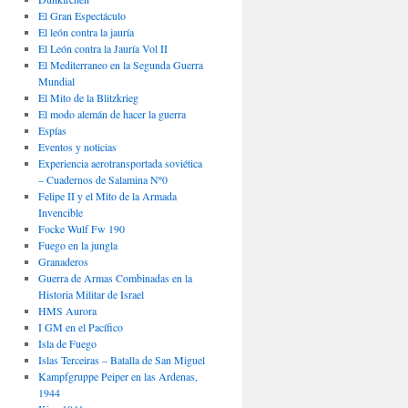
El Gran Espectáculo
El león contra la jauría
El León contra la Jauría Vol II
El Mediterraneo en la Segunda Guerra
Mundial
El Mito de la Blitzkrieg
El modo alemán de hacer la guerra
Espías
Eventos y noticias
Experiencia aerotransportada soviética
– Cuadernos de Salamina Nº0
Felipe II y el Mito de la Armada
Invencible
Focke Wulf Fw 190
Fuego en la jungla
Granaderos
Guerra de Armas Combinadas en la
Historia Militar de Israel
HMS Aurora
I GM en el Pacífico
Isla de Fuego
Islas Terceiras – Batalla de San Miguel
Kampfgruppe Peiper en las Ardenas,
1944