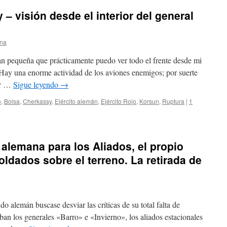
– visión desde el interior del general
na
tan pequeña que prácticamente puedo ver todo el frente desde mi
ay una enorme actividad de los aviones enemigos; por suerte
or …
Sigue leyendo
→
o
,
Bolsa
,
Cherkassy
,
Ejército alemán
,
Ejército Rojo
,
Korsun
,
Ruptura
|
1
 alemana para los Aliados, el propio
ldados sobre el terreno. La retirada de
o alemán buscase desviar las críticas de su total falta de
ban los generales «Barro» e «Invierno», los aliados estacionales