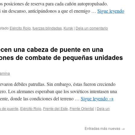
os posiciones de reserva para cada cañón autopropulsado.
si sin descanso, anticipándonos a que el enemigo …
Sigue leyendo
etado
Ejército Rojo
,
fuerzas blindadas
,
Kursk
|
Deja un comentario
ecen una cabeza de puente en una
ciones de combate de pequeñas unidades
lamina
ervaron débiles patrullas. Sin embargo, éstas fueron creciendo
ero. Los alemanes esperaban que los soviéticos intentasen una
uente, donde las condiciones del terreno …
Sigue leyendo
→
 de puente
,
Ejército Rojo
,
Frente del Este
,
Frente Oriental
|
Deja un
Entradas más nuevas
→