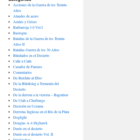
Acciones de la Guerra de los Treinta
Años
Ataudes de acero
Azules y Grises
Barbarroja 3.0 Vol I
Bastogne
Batallas de la Guerra de los Treinta
Años II
Batallas Guerra de los 30 Años
Blindados en el Desierto
Calle a Calle
Cazador de Panzers
Comentarios
De Belchite al Ebro
De la Blitzkrieg a Tormenta del
Desierto
De la derrota a la victoria – Bagration
De Utah a Cherburgo
Decisión en Ucrania
Derrotas Inglesas en el Río de la Plata
Dogfight
Douglas A-4 Skyhawk
Duelo en el desierto
Duelo en el desierto Vol. II
Dünkirchen