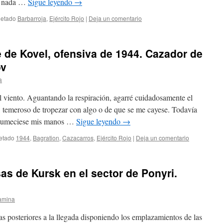
ía nada …
Sigue leyendo
→
uetado
Barbarroja
,
Ejército Rojo
|
Deja un comentario
e de Kovel, ofensiva de 1944. Cazador de
ov
a
 viento. Aguantando la respiración, agarré cuidadosamente el
la, temeroso de tropezar con algo o de que se me cayese. Todavía
 entumeciese mis manos …
Sigue leyendo
→
etado
1944
,
Bagration
,
Cazacarros
,
Ejército Rojo
|
Deja un comentario
as de Kursk en el sector de Ponyri.
amina
as posteriores a la llegada disponiendo los emplazamientos de las