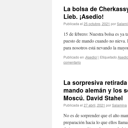
La bolsa de Cherkassy 
Lieb. ¡Asedio!
Publicada el
25 octubre, 2021
por
Salami
15 de febrero: Nuestra bolsa es ya 
puesto de mando cuando no nieva. H
para nosotros está nevando la may
Publicado en
¡Asedio!
|
Etiquetado
Asedi
comentario
La sorpresiva retirada
mando alemán y los so
Moscú. David Stahel
Publicada el
27 abril, 2021
por
Salamina
No es de sorprender que el alto mand
preparación hacia lo que ellos llama