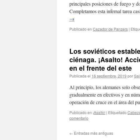
principales posiciones de fuego y d
Completamos esta infernal tarea ca
→
Publicado en
Cazador de Panzers
|
Etiqu
Los soviéticos establ
ciénaga. ¡Asalto! Ac
en el frente del este
Publicada el
16 septiembre, 2019
por
Sa
Al principio, los alemanes solo obs
gradualmente en efectivos y en núm
operación de cruce en el área del p
Publicado en
¡Asalto!
|
Etiquetado
Cabeza
comentario
←
Entradas más antiguas