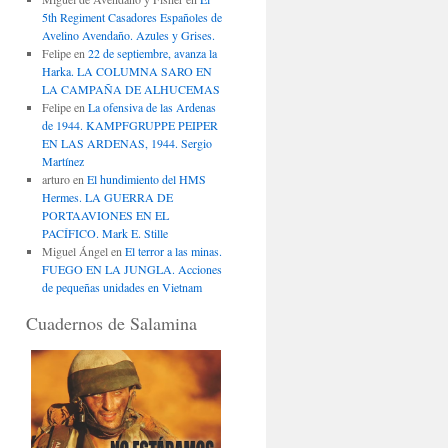
5th Regiment Casadores Españoles de
Avelino Avendaño. Azules y Grises.
Felipe
en
22 de septiembre, avanza la
Harka. LA COLUMNA SARO EN
LA CAMPAÑA DE ALHUCEMAS
Felipe
en
La ofensiva de las Ardenas
de 1944. KAMPFGRUPPE PEIPER
EN LAS ARDENAS, 1944. Sergio
Martínez
arturo
en
El hundimiento del HMS
Hermes. LA GUERRA DE
PORTAAVIONES EN EL
PACÍFICO. Mark E. Stille
Miguel Ángel
en
El terror a las minas.
FUEGO EN LA JUNGLA. Acciones
de pequeñas unidades en Vietnam
Cuadernos de Salamina