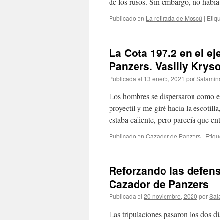
de los rusos. Sin embargo, no hab
Publicado en
La retirada de Moscú
|
Etiq
La Cota 197.2 en el ej
Panzers. Vasiliy Krys
Publicada el
13 enero, 2021
por
Salamin
Los hombres se dispersaron como el
proyectil y me giré hacia la escotil
estaba caliente, pero parecía que
Publicado en
Cazador de Panzers
|
Etiqu
Reforzando las defens
Cazador de Panzers
Publicada el
20 noviembre, 2020
por
Sal
Las tripulaciones pasaron los dos dí