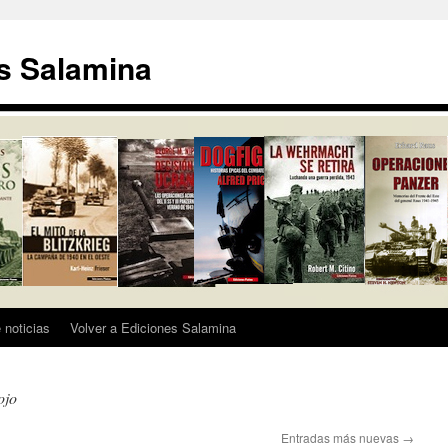
s Salamina
 noticias
Volver a Ediciones Salamina
ojo
Entradas más nuevas
→