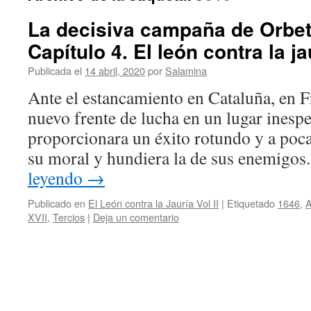
La decisiva campaña de Orbete
Capítulo 4. El león contra la jau
Publicada el
14 abril, 2020
por
Salamina
Ante el estancamiento en Cataluña, en F
nuevo frente de lucha en un lugar inesp
proporcionara un éxito rotundo y a poca
su moral y hundiera la de sus enemigos
leyendo
→
Publicado en
El León contra la Jauría Vol II
|
Etiquetado
1646
,
A
XVII
,
Tercios
|
Deja un comentario