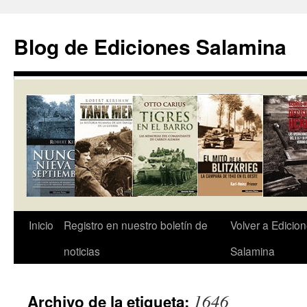
Saltar
al
Blog de Ediciones Salamina
contenido
Inicio
Registro en nuestro boletín de
Volver a Edicio
noticias
Salamina
1646
Archivo de la etiqueta: