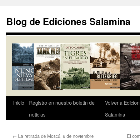
Saltar
al
Blog de Ediciones Salamina
contenido
Inicio
Registro en nuestro boletín de
Volver a Edicio
noticias
Salamina
←
La retirada de Moscú, 6 de noviembre
El com