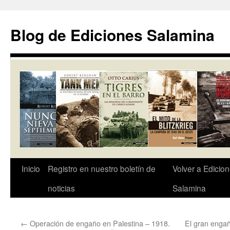
Saltar
al
Blog de Ediciones Salamina
contenido
Inicio
Registro en nuestro boletín de
Volver a Edicio
noticias
Salamina
←
Operación de engaño en Palestina – 1918.
El gran engañ