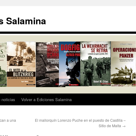
s Salamina
 noticias
Volver a Ediciones Salamina
acan a una
El mallorquín Lorenzo Puche en el puesto de Castilla –
Sitio de Malta
→