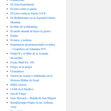
El Gran Espectáculo
El león contra la jauría
El León contra la Jauría Vol II
El Mediterraneo en la Segunda Guerra
Mundial
El Mito de la Blitzkrieg
El modo alemán de hacer la guerra
Espías
Eventos y noticias
Experiencia aerotransportada soviética
– Cuadernos de Salamina Nº0
Felipe II y el Mito de la Armada
Invencible
Focke Wulf Fw 190
Fuego en la jungla
Granaderos
Guerra de Armas Combinadas en la
Historia Militar de Israel
HMS Aurora
I GM en el Pacífico
Isla de Fuego
Islas Terceiras – Batalla de San Miguel
Kampfgruppe Peiper en las Ardenas,
1944