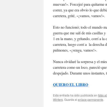
muevan!». Forcejeé para quitarme m
correr, ya que era obvio lo que debí
carretera, grité, «¡vamos, vamos!».
Esto no funcionó; todo el mundo man
guerra que me salí de mis casillas y
1 en la mano, y gritando, corrí a la 
carretera, luego corrí a la derecha
pulmones, «¡venga, vamos!».
Nunca olvidaré la sorpresa y el mie
carretera como un loco, pareció que
despejado. Durante unos instantes, 
QUIERO EL LIBRO
Esta entrada ha sido publicada en
Más al
Winters
. Guarda el
enlace permanente
.