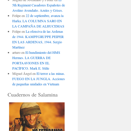
5th Regiment Casadores Españoles de
Avelino Avendaño. Azules y Grises.
Felipe
en
22 de septiembre, avanza la
Harka. LA COLUMNA SARO EN
LA CAMPAÑA DE ALHUCEMAS
Felipe
en
La ofensiva de las Ardenas
de 1944. KAMPFGRUPPE PEIPER
EN LAS ARDENAS, 1944. Sergio
Martínez
arturo
en
El hundimiento del HMS
Hermes. LA GUERRA DE
PORTAAVIONES EN EL
PACÍFICO. Mark E. Stille
Miguel Ángel
en
El terror a las minas.
FUEGO EN LA JUNGLA. Acciones
de pequeñas unidades en Vietnam
Cuadernos de Salamina