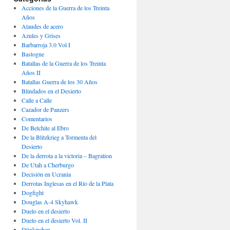
Acciones de la Guerra de los Treinta
Años
Ataudes de acero
Azules y Grises
Barbarroja 3.0 Vol I
Bastogne
Batallas de la Guerra de los Treinta
Años II
Batallas Guerra de los 30 Años
Blindados en el Desierto
Calle a Calle
Cazador de Panzers
Comentarios
De Belchite al Ebro
De la Blitzkrieg a Tormenta del
Desierto
De la derrota a la victoria – Bagration
De Utah a Cherburgo
Decisión en Ucrania
Derrotas Inglesas en el Río de la Plata
Dogfight
Douglas A-4 Skyhawk
Duelo en el desierto
Duelo en el desierto Vol. II
Dünkirchen