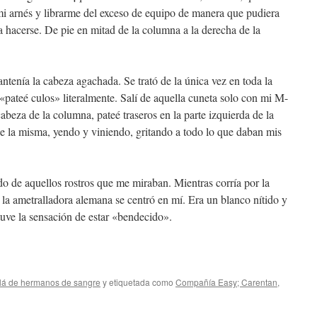
i arnés y librarme del exceso de equipo de manera que pudiera
a hacerse. De pie en mitad de la columna a la derecha de la
tenía la cabeza agachada. Se trató de la única vez en toda la
 «pateé culos» literalmente. Salí de aquella cuneta solo con mi M-
cabeza de la columna, pateé traseros en la parte izquierda de la
 de la misma, yendo y viniendo, gritando a todo lo que daban mis
do de aquellos rostros que me miraban. Mientras corría por la
 la ametralladora alemana se centró en mí. Era un blanco nítido y
tuve la sensación de estar «bendecido».
lá de hermanos de sangre
y etiquetada como
Compañía Easy; Carentan
,