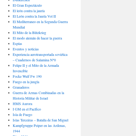
El Gran Espectáculo
El león contra la jauría
El León contra la Jauría Vol II
El Mediterraneo en la Segunda Guerra
Mundial
El Mito de la Blitzkrieg
El modo alemán de hacer la guerra
Espías
Eventos y noticias
Experiencia aerotransportada soviética
– Cuadernos de Salamina Nº0
Felipe II y el Mito de la Armada
Invencible
Focke Wulf Fw 190
Fuego en la jungla
Granaderos
Guerra de Armas Combinadas en la
Historia Militar de Israel
HMS Aurora
I GM en el Pacífico
Isla de Fuego
Islas Terceiras – Batalla de San Miguel
Kampfgruppe Peiper en las Ardenas,
1944