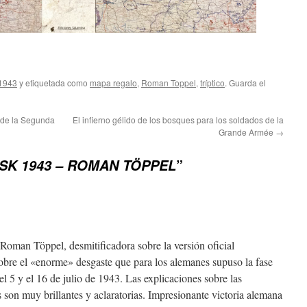
 1943
y etiquetada como
mapa regalo
,
Roman Toppel
,
tríptico
. Guarda el
 de la Segunda
El infierno gélido de los bosques para los soldados de la
Grande Armée
→
”
SK 1943 – ROMAN TÖPPEL
 Roman Töppel, desmitificadora sobre la versión oficial
sobre el «enorme» desgaste que para los alemanes supuso la fase
 el 5 y el 16 de julio de 1943. Las explicaciones sobre las
 son muy brillantes y aclaratorias. Impresionante victoria alemana