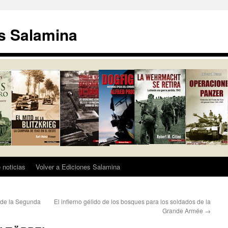
s Salamina
 noticias
Volver a Ediciones Salamina
 de la Segunda
El infierno gélido de los bosques para los soldados de la
Grande Armée
→