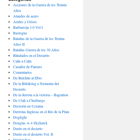
Acciones de la Guerra de los Treinta
Años
Ataudes de acero
Azules y Grises
Barbarroja 3.0 Vol I
Bastogne
Batallas de la Guerra de los Treinta
Años II
Batallas Guerra de los 30 Años
Blindados en el Desierto
Calle a Calle
Cazador de Panzers
Comentarios
De Belchite al Ebro
De la Blitzkrieg a Tormenta del
Desierto
De la derrota a la victoria – Bagration
De Utah a Cherburgo
Decisión en Ucrania
Derrotas Inglesas en el Río de la Plata
Dogfight
Douglas A-4 Skyhawk
Duelo en el desierto
Duelo en el desierto Vol. II
Dünkirchen