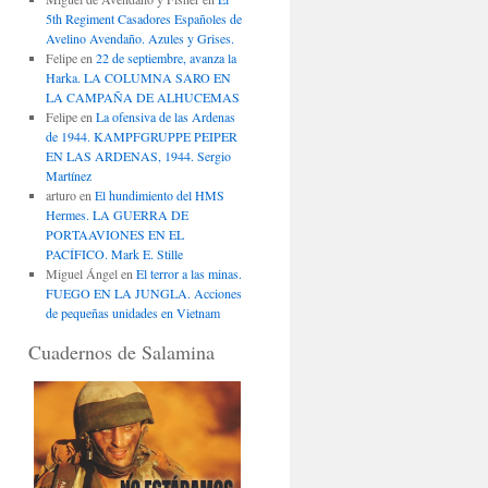
5th Regiment Casadores Españoles de
Avelino Avendaño. Azules y Grises.
Felipe
en
22 de septiembre, avanza la
Harka. LA COLUMNA SARO EN
LA CAMPAÑA DE ALHUCEMAS
Felipe
en
La ofensiva de las Ardenas
de 1944. KAMPFGRUPPE PEIPER
EN LAS ARDENAS, 1944. Sergio
Martínez
arturo
en
El hundimiento del HMS
Hermes. LA GUERRA DE
PORTAAVIONES EN EL
PACÍFICO. Mark E. Stille
Miguel Ángel
en
El terror a las minas.
FUEGO EN LA JUNGLA. Acciones
de pequeñas unidades en Vietnam
Cuadernos de Salamina