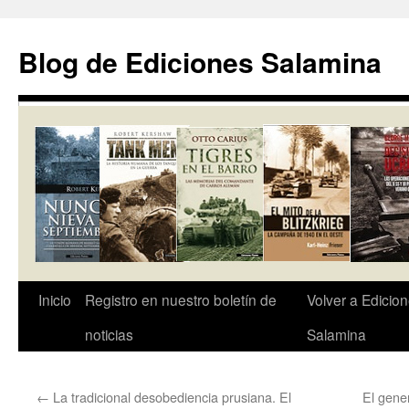
Saltar
al
Blog de Ediciones Salamina
contenido
Inicio
Registro en nuestro boletín de
Volver a Edicio
noticias
Salamina
←
La tradicional desobediencia prusiana. El
El gene