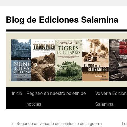
Saltar
al
Blog de Ediciones Salamina
contenido
Inicio
Registro en nuestro boletín de
Volver a Edicio
noticias
Salamina
←
Segundo aniversario del comienzo de la guerra
Lo