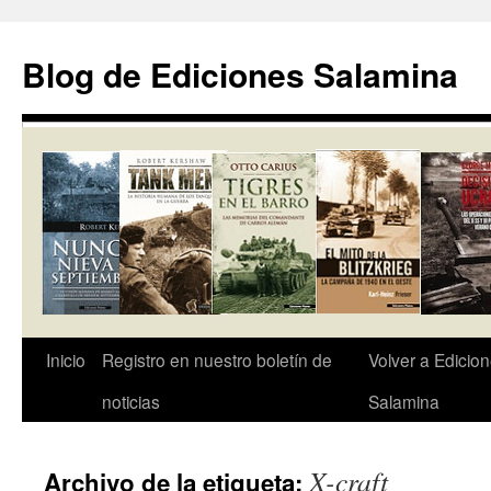
Saltar
al
Blog de Ediciones Salamina
contenido
Inicio
Registro en nuestro boletín de
Volver a Edicio
noticias
Salamina
X-craft
Archivo de la etiqueta: