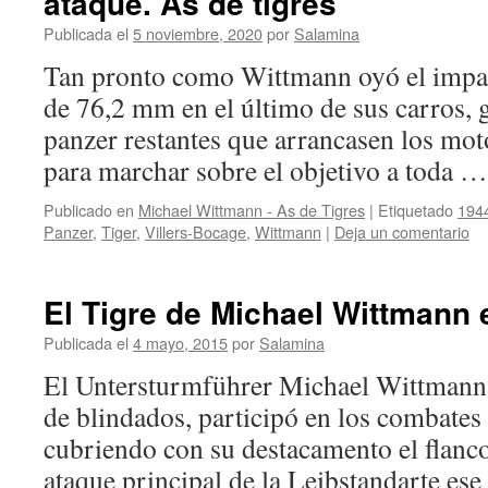
ataque. As de tigres
Publicada el
5 noviembre, 2020
por
Salamina
Tan pronto como Wittmann oyó el impa
de 76,2 mm en el último de sus carros, g
panzer restantes que arrancasen los mot
para marchar sobre el objetivo a toda 
Publicado en
Michael Wittmann - As de Tigres
|
Etiquetado
194
Panzer
,
Tiger
,
Villers-Bocage
,
Wittmann
|
Deja un comentario
El Tigre de Michael Wittmann
Publicada el
4 mayo, 2015
por
Salamina
El Untersturmführer Michael Wittmann
de blindados, participó en los combate
cubriendo con su destacamento el flanco
ataque principal de la Leibstandarte ese