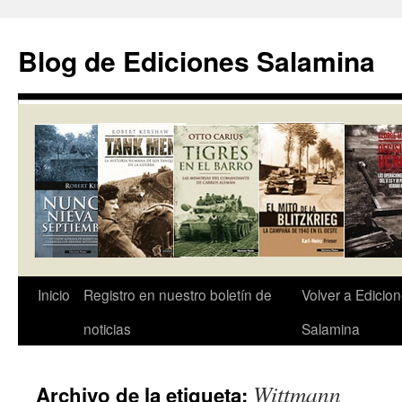
Saltar
al
Blog de Ediciones Salamina
contenido
Inicio
Registro en nuestro boletín de
Volver a Edicio
noticias
Salamina
Wittmann
Archivo de la etiqueta: