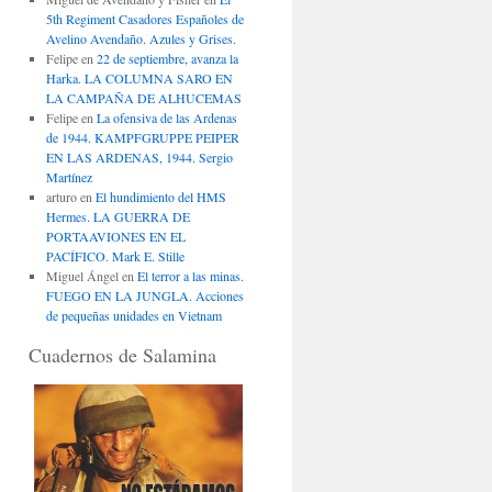
5th Regiment Casadores Españoles de
Avelino Avendaño. Azules y Grises.
Felipe
en
22 de septiembre, avanza la
Harka. LA COLUMNA SARO EN
LA CAMPAÑA DE ALHUCEMAS
Felipe
en
La ofensiva de las Ardenas
de 1944. KAMPFGRUPPE PEIPER
EN LAS ARDENAS, 1944. Sergio
Martínez
arturo
en
El hundimiento del HMS
Hermes. LA GUERRA DE
PORTAAVIONES EN EL
PACÍFICO. Mark E. Stille
Miguel Ángel
en
El terror a las minas.
FUEGO EN LA JUNGLA. Acciones
de pequeñas unidades en Vietnam
Cuadernos de Salamina