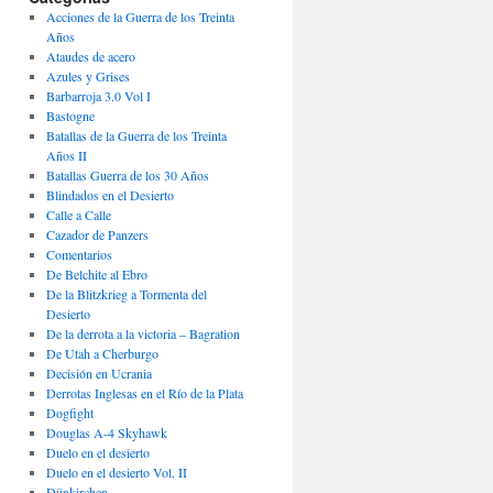
Acciones de la Guerra de los Treinta
Años
Ataudes de acero
Azules y Grises
Barbarroja 3.0 Vol I
Bastogne
Batallas de la Guerra de los Treinta
Años II
Batallas Guerra de los 30 Años
Blindados en el Desierto
Calle a Calle
Cazador de Panzers
Comentarios
De Belchite al Ebro
De la Blitzkrieg a Tormenta del
Desierto
De la derrota a la victoria – Bagration
De Utah a Cherburgo
Decisión en Ucrania
Derrotas Inglesas en el Río de la Plata
Dogfight
Douglas A-4 Skyhawk
Duelo en el desierto
Duelo en el desierto Vol. II
Dünkirchen