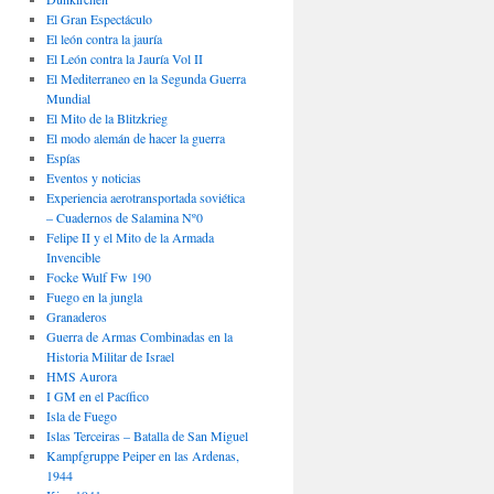
El Gran Espectáculo
El león contra la jauría
El León contra la Jauría Vol II
El Mediterraneo en la Segunda Guerra
Mundial
El Mito de la Blitzkrieg
El modo alemán de hacer la guerra
Espías
Eventos y noticias
Experiencia aerotransportada soviética
– Cuadernos de Salamina Nº0
Felipe II y el Mito de la Armada
Invencible
Focke Wulf Fw 190
Fuego en la jungla
Granaderos
Guerra de Armas Combinadas en la
Historia Militar de Israel
HMS Aurora
I GM en el Pacífico
Isla de Fuego
Islas Terceiras – Batalla de San Miguel
Kampfgruppe Peiper en las Ardenas,
1944