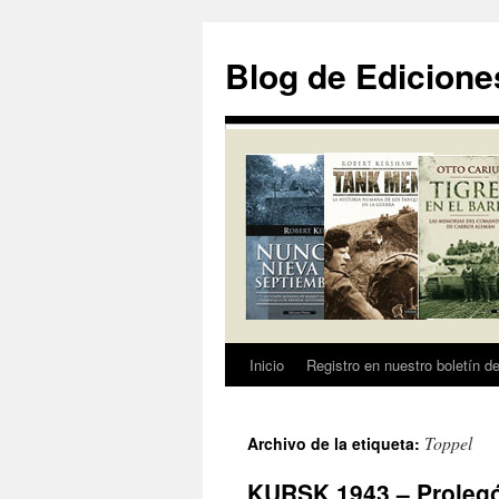
Saltar
al
Blog de Edicione
contenido
Inicio
Registro en nuestro boletín de
Toppel
Archivo de la etiqueta:
KURSK 1943 – Prolegó