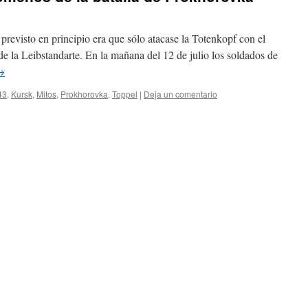
n previsto en principio era que sólo atacase la Totenkopf con el
 de la Leibstandarte. En la mañana del 12 de julio los soldados de
→
43
,
Kursk
,
Mitos
,
Prokhorovka
,
Toppel
|
Deja un comentario