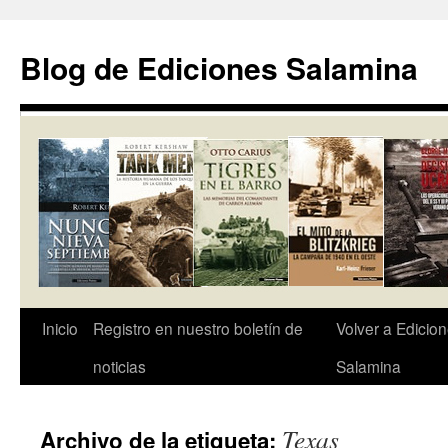
Saltar
al
Blog de Ediciones Salamina
contenido
Inicio
Registro en nuestro boletín de
Volver a Edicio
noticias
Salamina
Texas
Archivo de la etiqueta: