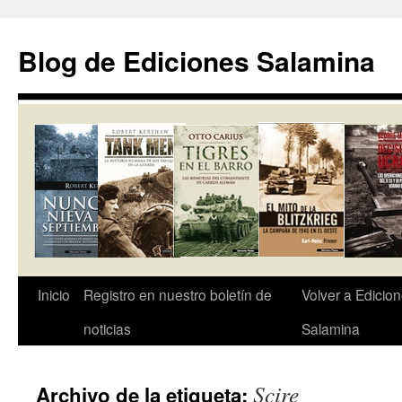
Saltar
al
Blog de Ediciones Salamina
contenido
Inicio
Registro en nuestro boletín de
Volver a Edicio
noticias
Salamina
Scire
Archivo de la etiqueta: