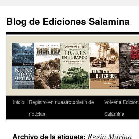
Saltar
al
Blog de Ediciones Salamina
contenido
Inicio
Registro en nuestro boletín de
Volver a Edicio
noticias
Salamina
Regia Marina
Archivo de la etiqueta: