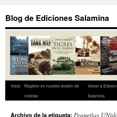
Saltar
al
Blog de Ediciones Salamina
contenido
Inicio
Registro en nuestro boletín de
Volver a Edicio
noticias
Salamina
Pequeñas UNid
Archivo de la etiqueta: