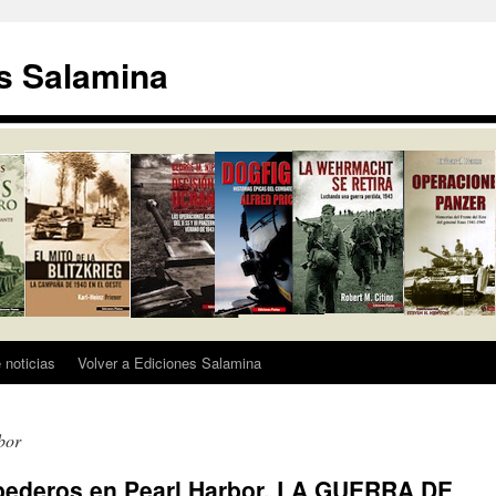
s Salamina
 noticias
Volver a Ediciones Salamina
bor
rpederos en Pearl Harbor. LA GUERRA DE