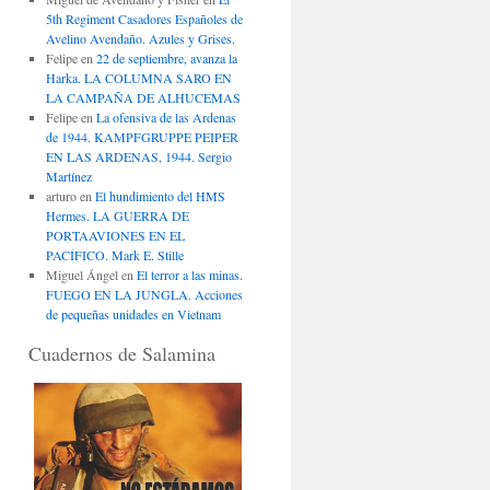
5th Regiment Casadores Españoles de
Avelino Avendaño. Azules y Grises.
Felipe
en
22 de septiembre, avanza la
Harka. LA COLUMNA SARO EN
LA CAMPAÑA DE ALHUCEMAS
Felipe
en
La ofensiva de las Ardenas
de 1944. KAMPFGRUPPE PEIPER
EN LAS ARDENAS, 1944. Sergio
Martínez
arturo
en
El hundimiento del HMS
Hermes. LA GUERRA DE
PORTAAVIONES EN EL
PACÍFICO. Mark E. Stille
Miguel Ángel
en
El terror a las minas.
FUEGO EN LA JUNGLA. Acciones
de pequeñas unidades en Vietnam
Cuadernos de Salamina