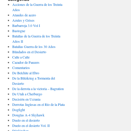
Acciones de la Guerra de los Treinta
Años
Ataudes de acero
Azules y Grises
Barbarroja 3.0 Vol I
Bastogne
Batallas de la Guerra de los Treinta
Años II
Batallas Guerra de los 30 Años
Blindados en el Desierto
Calle a Calle
Cazador de Panzers
Comentarios
De Belchite al Ebro
De la Blitzkrieg a Tormenta del
Desierto
De la derrota a la victoria – Bagration
De Utah a Cherburgo
Decisión en Ucrania
Derrotas Inglesas en el Río de la Plata
Dogfight
Douglas A-4 Skyhawk
Duelo en el desierto
Duelo en el desierto Vol. II
Dünkirchen