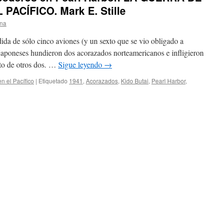
ACÍFICO. Mark E. Stille
na
ida de sólo cinco aviones (y un sexto que se vio obligado a
 japoneses hundieron dos acorazados norteamericanos e infligieron
to de otros dos. …
Sigue leyendo
→
n el Pacífico
|
Etiquetado
1941
,
Acorazados
,
Kido Butai
,
Pearl Harbor
,