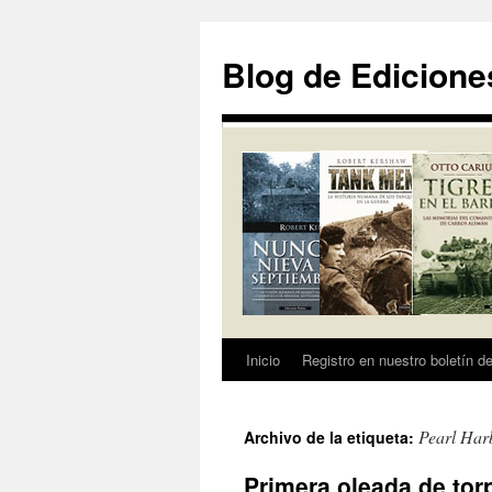
Saltar
al
Blog de Edicione
contenido
Inicio
Registro en nuestro boletín de
Pearl Har
Archivo de la etiqueta:
Primera oleada de to