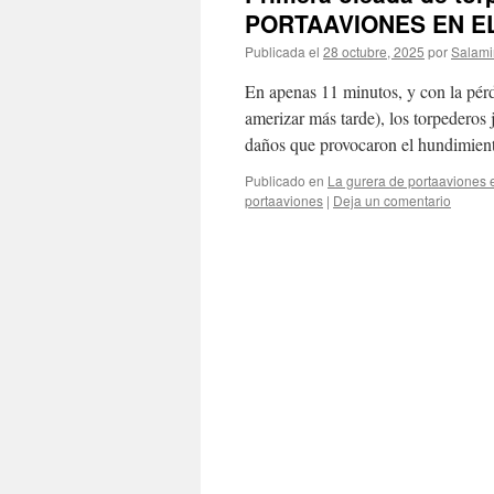
PORTAAVIONES EN EL P
Publicada el
28 octubre, 2025
por
Salami
En apenas 11 minutos, y con la pérd
amerizar más tarde), los torpederos
daños que provocaron el hundimien
Publicado en
La gurera de portaaviones e
portaaviones
|
Deja un comentario