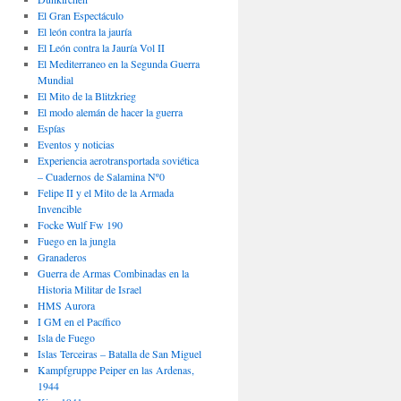
El Gran Espectáculo
El león contra la jauría
El León contra la Jauría Vol II
El Mediterraneo en la Segunda Guerra
Mundial
El Mito de la Blitzkrieg
El modo alemán de hacer la guerra
Espías
Eventos y noticias
Experiencia aerotransportada soviética
– Cuadernos de Salamina Nº0
Felipe II y el Mito de la Armada
Invencible
Focke Wulf Fw 190
Fuego en la jungla
Granaderos
Guerra de Armas Combinadas en la
Historia Militar de Israel
HMS Aurora
I GM en el Pacífico
Isla de Fuego
Islas Terceiras – Batalla de San Miguel
Kampfgruppe Peiper en las Ardenas,
1944