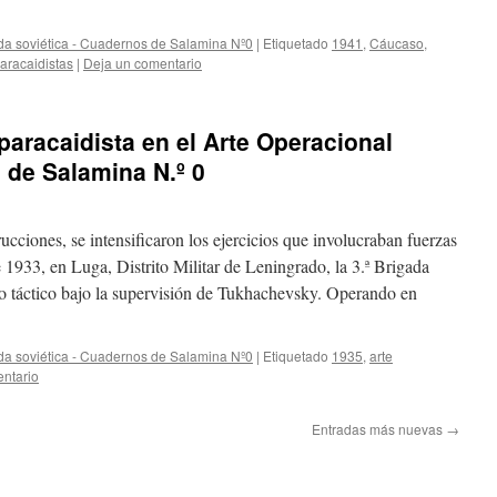
da soviética - Cuadernos de Salamina Nº0
|
Etiquetado
1941
,
Cáucaso
,
aracaidistas
|
Deja un comentario
 paracaidista en el Arte Operacional
 de Salamina N.º 0
cciones, se intensificaron los ejercicios que involucraban fuerzas
 1933, en Luga, Distrito Militar de Leningrado, la 3.ª Brigada
io táctico bajo la supervisión de Tukhachevsky. Operando en
da soviética - Cuadernos de Salamina Nº0
|
Etiquetado
1935
,
arte
ntario
Entradas más nuevas
→