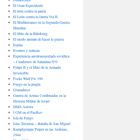
El Gran Espectáculo
El león contra la jauría
El León contra la Jauría Vol II
El Mediterraneo en la Segunda Guerra
Mundial
El Mito de la Blitzkrieg
El modo alemán de hacer la guerra
Espías
Eventos y noticias
Experiencia aerotransportada soviética
– Cuadernos de Salamina Nº0
Felipe II y el Mito de la Armada
Invencible
Focke Wulf Fw 190
Fuego en la jungla
Granaderos
Guerra de Armas Combinadas en la
Historia Militar de Israel
HMS Aurora
I GM en el Pacífico
Isla de Fuego
Islas Terceiras – Batalla de San Miguel
Kampfgruppe Peiper en las Ardenas,
1944