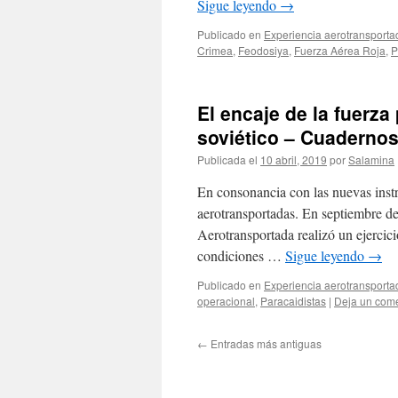
Sigue leyendo
→
Publicado en
Experiencia aerotransporta
Crimea
,
Feodosiya
,
Fuerza Aérea Roja
,
P
El encaje de la fuerza
soviético – Cuadernos
Publicada el
10 abril, 2019
por
Salamina
En consonancia con las nuevas instru
aerotransportadas. En septiembre de
Aerotransportada realizó un ejercic
condiciones …
Sigue leyendo
→
Publicado en
Experiencia aerotransporta
operacional
,
Paracaidistas
|
Deja un come
←
Entradas más antiguas