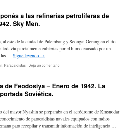
ponés a las refinerías petrolíferas de
942. Sky Men.
oe, al este de la ciudad de Palembang y Seongai Gerang en el río
n todavía parcialmente cubiertas por el humo causado por un
A las …
Sigue leyendo
→
ón
,
Paracaidistas
|
Deja un comentario
a de Feodosiya – Enero de 1942. La
portada Soviética.
ado del mayor Nyashin se preparaba en el aeródromo de Krasnodar
econocimiento de paracaidistas navales equipados con radios
lemana para recopilar y transmitir información de inteligencia …