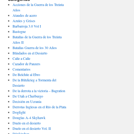
Acciones de la Guerra de los Treinta
Años
Ataudes de acero
Azules y Grises
Barbarroja 3.0 Vol I
Bastogne
Batallas de la Guerra de los Treinta
Años II
Batallas Guerra de los 30 Años
Blindados en el Desierto
Calle a Calle
Cazador de Panzers
Comentarios
De Belchite al Ebro
De la Blitzkrieg a Tormenta del
Desierto
De la derrota a la victoria – Bagration
De Utah a Cherburgo
Decisión en Ucrania
Derrotas Inglesas en el Río de la Plata
Dogfight
Douglas A-4 Skyhawk
Duelo en el desierto
Duelo en el desierto Vol. II
Dünkirchen