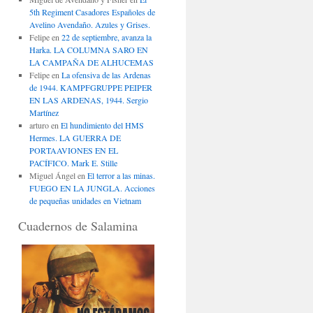
5th Regiment Casadores Españoles de
Avelino Avendaño. Azules y Grises.
Felipe
en
22 de septiembre, avanza la
Harka. LA COLUMNA SARO EN
LA CAMPAÑA DE ALHUCEMAS
Felipe
en
La ofensiva de las Ardenas
de 1944. KAMPFGRUPPE PEIPER
EN LAS ARDENAS, 1944. Sergio
Martínez
arturo
en
El hundimiento del HMS
Hermes. LA GUERRA DE
PORTAAVIONES EN EL
PACÍFICO. Mark E. Stille
Miguel Ángel
en
El terror a las minas.
FUEGO EN LA JUNGLA. Acciones
de pequeñas unidades en Vietnam
Cuadernos de Salamina