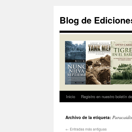
Saltar
al
Blog de Edicione
contenido
Inicio
Registro en nuestro boletín de
Paracaidis
Archivo de la etiqueta:
←
Entradas más antiguas