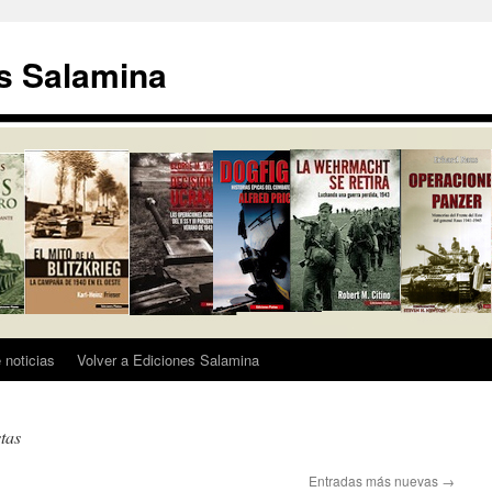
s Salamina
 noticias
Volver a Ediciones Salamina
tas
Entradas más nuevas
→