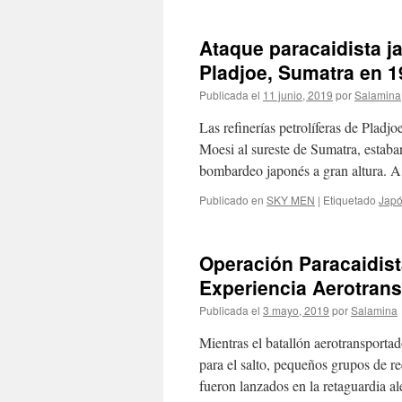
Ataque paracaidista ja
Pladjoe, Sumatra en 1
Publicada el
11 junio, 2019
por
Salamina
Las refinerías petrolíferas de Pladj
Moesi al sureste de Sumatra, estaba
bombardeo japonés a gran altura. 
Publicado en
SKY MEN
|
Etiquetado
Jap
Operación Paracaidist
Experiencia Aerotrans
Publicada el
3 mayo, 2019
por
Salamina
Mientras el batallón aerotransport
para el salto, pequeños grupos de r
fueron lanzados en la retaguardia a