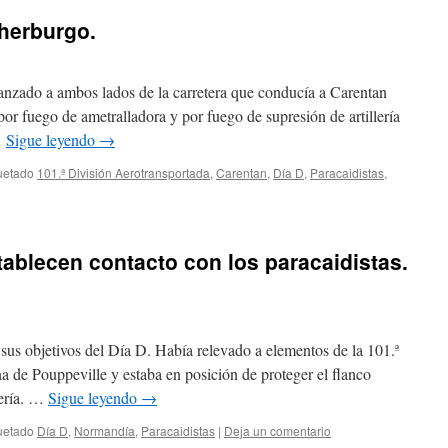
herburgo.
avanzado a ambos lados de la carretera que conducía a Carentan
por fuego de ametralladora y por fuego de supresión de artillería
…
Sigue leyendo
→
uetado
101.ª División Aerotransportada
,
Carentan
,
Día D
,
Paracaidistas
,
tablecen contacto con los paracaidistas.
 sus objetivos del Día D. Había relevado a elementos de la 101.ª
a de Pouppeville y estaba en posición de proteger el flanco
tería. …
Sigue leyendo
→
uetado
Día D
,
Normandía
,
Paracaidistas
|
Deja un comentario