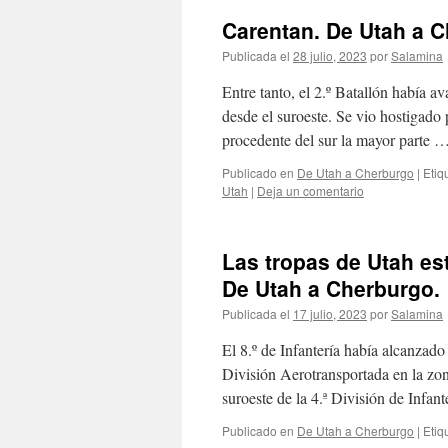
Carentan. De Utah a C
Publicada el
28 julio, 2023
por
Salamina
Entre tanto, el 2.º Batallón había 
desde el suroeste. Se vio hostigado 
procedente del sur la mayor parte 
Publicado en
De Utah a Cherburgo
|
Etiq
Utah
|
Deja un comentario
Las tropas de Utah es
De Utah a Cherburgo.
Publicada el
17 julio, 2023
por
Salamina
El 8.º de Infantería había alcanzado
División Aerotransportada en la zon
suroeste de la 4.ª División de Infan
Publicado en
De Utah a Cherburgo
|
Etiq