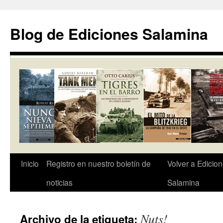
Saltar
al
Blog de Ediciones Salamina
contenido
Inicio
Registro en nuestro boletín de
Volver a Edicio
noticias
Salamina
Nuts!
Archivo de la etiqueta: