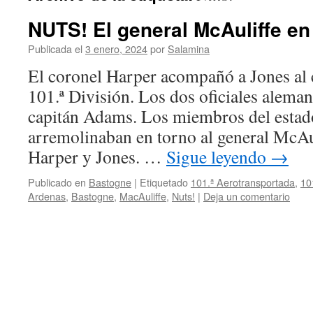
NUTS! El general McAuliffe e
Publicada el
3 enero, 2024
por
Salamina
El coronel Harper acompañó a Jones al c
101.ª División. Los dos oficiales alema
capitán Adams. Los miembros del estad
arremolinaban en torno al general McAu
Harper y Jones. …
Sigue leyendo
→
Publicado en
Bastogne
|
Etiquetado
101.ª Aerotransportada
,
10
Ardenas
,
Bastogne
,
MacAuliffe
,
Nuts!
|
Deja un comentario