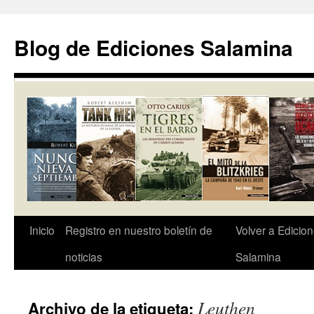
Saltar
al
Blog de Ediciones Salamina
contenido
Inicio
Registro en nuestro boletín de
Volver a Edicio
noticias
Salamina
Leuthen
Archivo de la etiqueta: