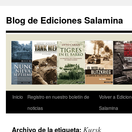
Saltar
al
Blog de Ediciones Salamina
contenido
Inicio
Registro en nuestro boletín de
Volver a Edicio
noticias
Salamina
Kursk
Archivo de la etiqueta: