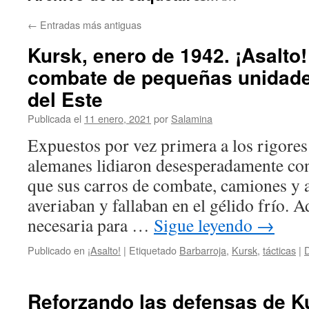
←
Entradas más antiguas
Kursk, enero de 1942. ¡Asalto
combate de pequeñas unidades
del Este
Publicada el
11 enero, 2021
por
Salamina
Expuestos por vez primera a los rigores 
alemanes lidiaron desesperadamente con
que sus carros de combate, camiones y 
averiaban y fallaban en el gélido frío. 
necesaria para …
Sigue leyendo
→
Publicado en
¡Asalto!
|
Etiquetado
Barbarroja
,
Kursk
,
tácticas
|
D
Reforzando las defensas de Ku