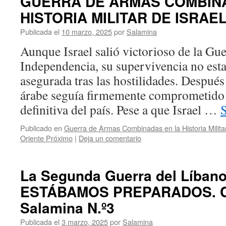
GUERRA DE ARMAS COMBIN
HISTORIA MILITAR DE ISRAE
Publicada el
10 marzo, 2025
por
Salamina
Aunque Israel salió victorioso de la Gue
Independencia, su supervivencia no es
asegurada tras las hostilidades. Despué
árabe seguía firmemente comprometido 
definitiva del país. Pese a que Israel …
Publicado en
Guerra de Armas Combinadas en la Historia Militar
Oriente Próximo
|
Deja un comentario
La Segunda Guerra del Líban
ESTÁBAMOS PREPARADOS. C
Salamina N.º3
Publicada el
3 marzo, 2025
por
Salamina