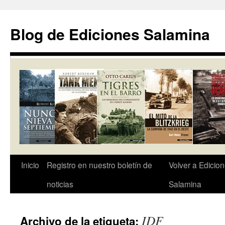
Saltar
al
Blog de Ediciones Salamina
contenido
Inicio
Registro en nuestro boletín de
Volver a Edicio
noticias
Salamina
IDF
Archivo de la etiqueta: