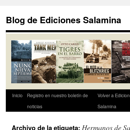
Saltar
al
Blog de Ediciones Salamina
contenido
Inicio
Registro en nuestro boletín de
Volver a Edicio
noticias
Salamina
Hermanos de Sa
Archivo de la etiqueta: