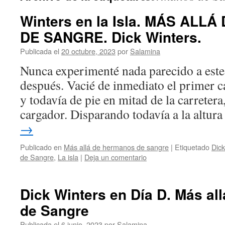
Winters en la Isla. MÁS AL
DE SANGRE. Dick Winters.
Publicada el
20 octubre, 2023
por
Salamina
Nunca experimenté nada parecido a este
después. Vacié de inmediato el primer c
y todavía de pie en mitad de la carreter
cargador. Disparando todavía a la altur
→
Publicado en
Más allá de hermanos de sangre
|
Etiquetado
Dick
de Sangre
,
La isla
|
Deja un comentario
Dick Winters en Día D. Más a
de Sangre
Publicada el
6 junio, 2023
por
Salamina