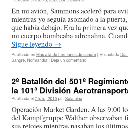
En mi avión, Sammons aceleró para evit
mientras yo seguía asomado a la puerta, 
que había debajo. Era la primera vez que
mi cuerpo bombeaba adrenalina. Cuan
Sigue leyendo
→
Publicado en
Más allá de hermanos de sangre
|
Etiquetado
Día
Sangre
,
Normandía
|
Deja un comentario
2º Batallón del 501º Regimient
la 101ª División Aerotranspor
Publicada el
7 julio, 2015
por
Salamina
Operación Market Garden. A las 9:00 l
del Kampfgruppe Walther observaban fij
sus relojes mientras pasaban los último