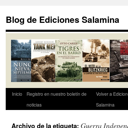
Saltar
al
Blog de Ediciones Salamina
contenido
Inicio
Registro en nuestro boletín de
Volver a Edicio
noticias
Salamina
Guerra Indepen
Archivo de la etiqueta: