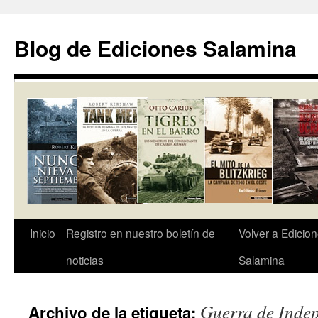
Saltar
al
Blog de Ediciones Salamina
contenido
Inicio
Registro en nuestro boletín de
Volver a Edicio
noticias
Salamina
Guerra de Inde
Archivo de la etiqueta: