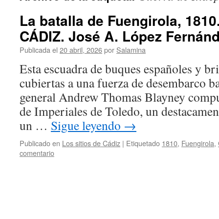
La batalla de Fuengirola, 181
CÁDIZ. José A. López Fernán
Publicada el
20 abril, 2026
por
Salamina
Esta escuadra de buques españoles y bri
cubiertas a una fuerza de desembarco b
general Andrew Thomas Blayney compue
de Imperiales de Toledo, un destacament
un …
Sigue leyendo
→
Publicado en
Los sitios de Cádiz
|
Etiquetado
1810
,
Fuengirola
,
comentario