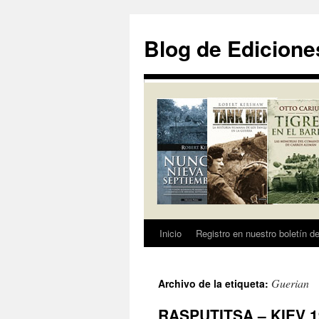
Saltar
al
Blog de Edicione
contenido
Inicio
Registro en nuestro boletín de
Guerian
Archivo de la etiqueta:
RASPUTITSA – KIEV 194