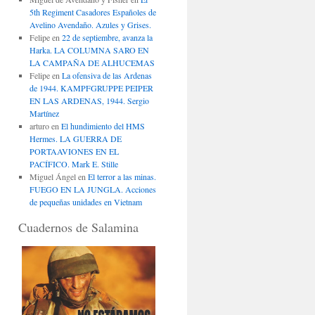
5th Regiment Casadores Españoles de
Avelino Avendaño. Azules y Grises.
Felipe
en
22 de septiembre, avanza la
Harka. LA COLUMNA SARO EN
LA CAMPAÑA DE ALHUCEMAS
Felipe
en
La ofensiva de las Ardenas
de 1944. KAMPFGRUPPE PEIPER
EN LAS ARDENAS, 1944. Sergio
Martínez
arturo
en
El hundimiento del HMS
Hermes. LA GUERRA DE
PORTAAVIONES EN EL
PACÍFICO. Mark E. Stille
Miguel Ángel
en
El terror a las minas.
FUEGO EN LA JUNGLA. Acciones
de pequeñas unidades en Vietnam
Cuadernos de Salamina