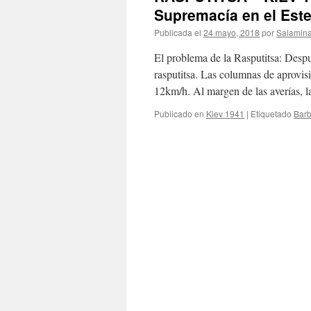
Supremacía en el Este
Publicada el
24 mayo, 2018
por
Salamin
El problema de la Rasputitsa: Después
rasputitsa. Las columnas de aprovis
12km/h. Al margen de las averías,
Publicado en
Kiev 1941
|
Etiquetado
Barb