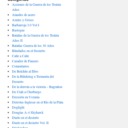
Acciones de la Guerra de los Treinta
Años
Ataudes de acero
Azules y Grises
Barbarroja 3.0 Vol I
Bastogne
Batallas de la Guerra de los Treinta
Años II
Batallas Guerra de los 30 Años
Blindados en el Desierto
Calle a Calle
Cazador de Panzers
Comentarios
De Belchite al Ebro
De la Blitzkrieg a Tormenta del
Desierto
De la derrota a la victoria – Bagration
De Utah a Cherburgo
Decisión en Ucrania
Derrotas Inglesas en el Río de la Plata
Dogfight
Douglas A-4 Skyhawk
Duelo en el desierto
Duelo en el desierto Vol. II
Dünkirchen