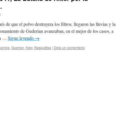
.
a
 de que el polvo destruyera los filtros, llegaron las lluvias y la
ionamiento de Guderian avanzaban, en el mejor de los casos, a
 la …
Sigue leyendo
→
arroja
,
Guerian
,
Kiev
,
Rasputitsa
|
Deja un comentario