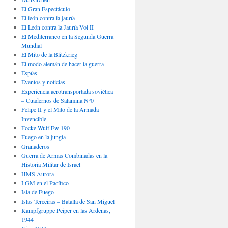
El Gran Espectáculo
El león contra la jauría
El León contra la Jauría Vol II
El Mediterraneo en la Segunda Guerra
Mundial
El Mito de la Blitzkrieg
El modo alemán de hacer la guerra
Espías
Eventos y noticias
Experiencia aerotransportada soviética
– Cuadernos de Salamina Nº0
Felipe II y el Mito de la Armada
Invencible
Focke Wulf Fw 190
Fuego en la jungla
Granaderos
Guerra de Armas Combinadas en la
Historia Militar de Israel
HMS Aurora
I GM en el Pacífico
Isla de Fuego
Islas Terceiras – Batalla de San Miguel
Kampfgruppe Peiper en las Ardenas,
1944