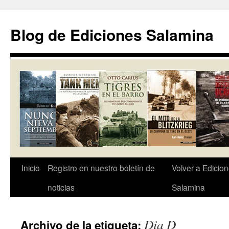
Saltar
al
Blog de Ediciones Salamina
contenido
Inicio
Registro en nuestro boletín de
Volver a Edicio
noticias
Salamina
Dia D
Archivo de la etiqueta: