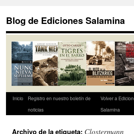
Saltar
al
Blog de Ediciones Salamina
contenido
Inicio
Registro en nuestro boletín de
Volver a Edicio
noticias
Salamina
Clostermann
Archivo de la etiqueta: