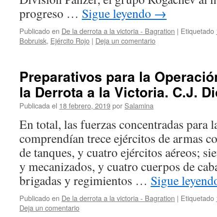
progreso …
Sigue leyendo
→
Publicado en
De la derrota a la victoria - Bagration
|
Etiquetado
Bobruisk
,
Ejército Rojo
|
Deja un comentario
Preparativos para la Operació
la Derrota a la Victoria. C.J. D
Publicada el
18 febrero, 2019
por
Salamina
En total, las fuerzas concentradas para la
comprendían trece ejércitos de armas co
de tanques, y cuatro ejércitos aéreos; si
y mecanizados, y cuatro cuerpos de caba
brigadas y regimientos …
Sigue leyen
Publicado en
De la derrota a la victoria - Bagration
|
Etiquetado
Deja un comentario