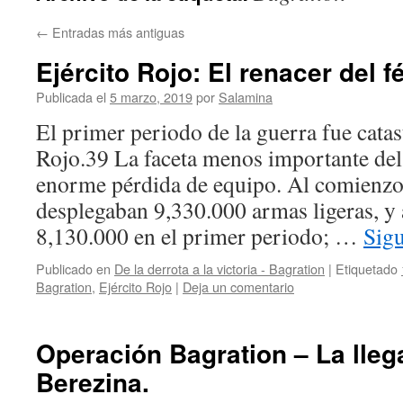
←
Entradas más antiguas
Ejército Rojo: El renacer del f
Publicada el
5 marzo, 2019
por
Salamina
El primer periodo de la guerra fue catast
Rojo.39 La faceta menos importante del 
enorme pérdida de equipo. Al comienzo,
desplegaban 9,330.000 armas ligeras, y 
8,130.000 en el primer periodo; …
Sig
Publicado en
De la derrota a la victoria - Bagration
|
Etiquetado
Bagration
,
Ejército Rojo
|
Deja un comentario
Operación Bagration – La lleg
Berezina.