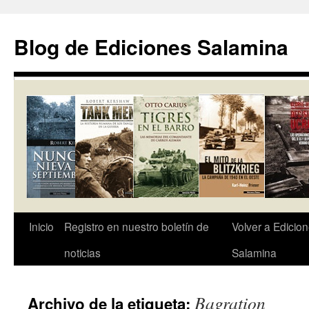
Saltar
al
Blog de Ediciones Salamina
contenido
Inicio
Registro en nuestro boletín de
Volver a Edicio
noticias
Salamina
Bagration
Archivo de la etiqueta: