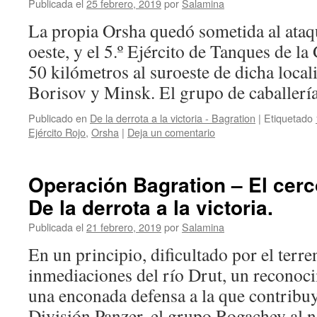
Publicada el
25 febrero, 2019
por
Salamina
La propia Orsha quedó sometida al ataqu
oeste, y el 5.º Ejército de Tanques de l
50 kilómetros al suroeste de dicha loca
Borisov y Minsk. El grupo de caballer
Publicado en
De la derrota a la victoria - Bagration
|
Etiquetado
Ejército Rojo
,
Orsha
|
Deja un comentario
Operación Bagration – El cerc
De la derrota a la victoria.
Publicada el
21 febrero, 2019
por
Salamina
En un principio, dificultado por el terr
inmediaciones del río Drut, un reconoci
una enconada defensa a la que contribuyó
División Panzer, el grupo Rogachev al 