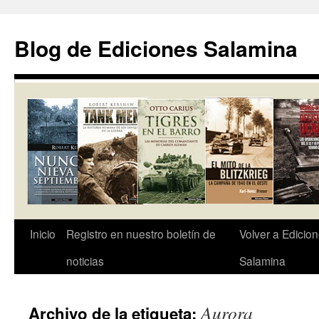
Saltar
al
Blog de Ediciones Salamina
contenido
Inicio
Registro en nuestro boletín de
Volver a Edicio
noticias
Salamina
Aurora
Archivo de la etiqueta: