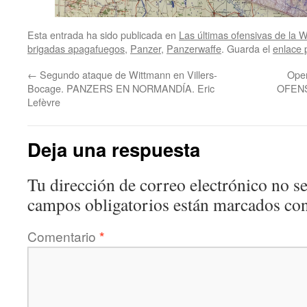
Esta entrada ha sido publicada en
Las últimas ofensivas de la
brigadas apagafuegos
,
Panzer
,
Panzerwaffe
. Guarda el
enlace
←
Segundo ataque de Wittmann en Villers-
Oper
Bocage. PANZERS EN NORMANDÍA. Eric
OFENS
Lefèvre
Deja una respuesta
Tu dirección de correo electrónico no se
campos obligatorios están marcados co
Comentario
*