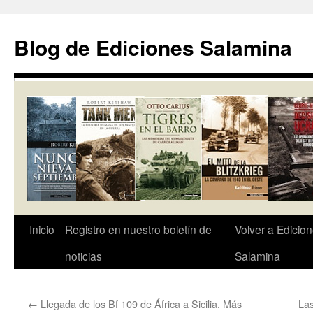
Saltar
al
Blog de Ediciones Salamina
contenido
Inicio
Registro en nuestro boletín de
Volver a Edicio
noticias
Salamina
←
Llegada de los Bf 109 de África a Sicilia. Más
Las