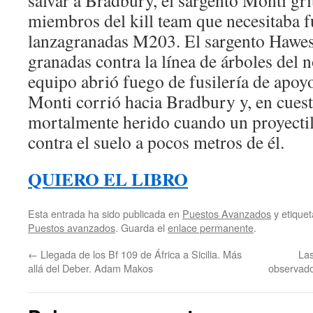
salvar a Bradbury, el sargento Monti gri
miembros del kill team que necesitaba 
lanzagranadas M203. El sargento Hawes
granadas contra la línea de árboles del n
equipo abrió fuego de fusilería de apo
Monti corrió hacia Bradbury y, en cues
mortalmente herido cuando un proyecti
contra el suelo a pocos metros de él.
QUIERO EL LIBRO
Esta entrada ha sido publicada en
Puestos Avanzados
y etique
Puestos avanzados
. Guarda el
enlace permanente
.
←
Llegada de los Bf 109 de África a Sicilia. Más
Las
allá del Deber. Adam Makos
observado